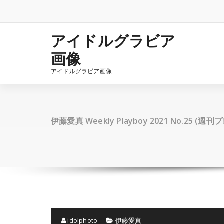
コ
ン
テ
ン
アイドルグラビア
ツ
画像
へ
ス
アイドルグラビア画像
キ
ッ
プ
伊藤愛真 Weekly Playboy 2021 No.25 (週
idolphoto
伊藤愛真