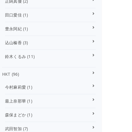
正鋳真優
(2)
田口愛佳
(1)
豊永阿紀
(1)
込山榛香
(3)
鈴木くるみ
(11)
HKT
(96)
今村麻莉愛
(1)
最上奈那華
(1)
森保まどか
(1)
武田智加
(7)