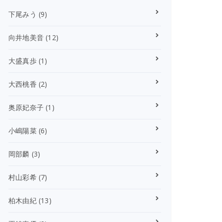
下尾みう
(9)
向井地美音
(12)
大盛真歩
(1)
大西桃香
(2)
奥原妃奈子
(1)
小嶋陽菜
(6)
岡部麟
(3)
村山彩希
(7)
柏木由紀
(13)