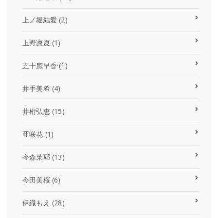
上ノ堀結愛
(2)
上野凛夏
(1)
五十嵐早香
(1)
井手美希
(4)
井桁弘恵
(15)
亜咲花
(1)
今森茉耶
(13)
今田美桜
(6)
伊織もえ
(28)