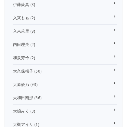
伊藤愛真
(8)
入來もも
(2)
入来茉里
(9)
内田理央
(2)
和泉芳怜
(2)
大久保桜子
(50)
大原優乃
(93)
大和田南那
(66)
大嶋みく
(3)
大槻アイリ
(1)