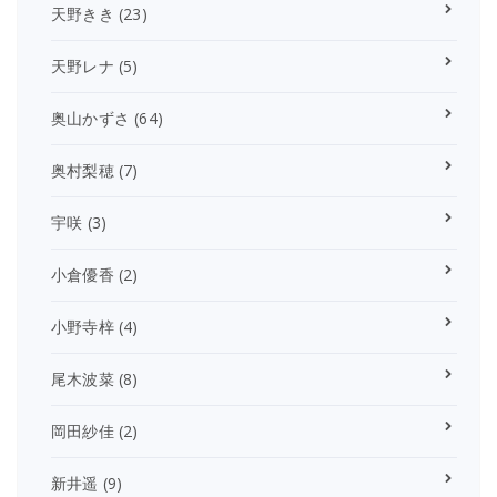
天野きき
(23)
天野レナ
(5)
奥山かずさ
(64)
奥村梨穂
(7)
宇咲
(3)
小倉優香
(2)
小野寺梓
(4)
尾木波菜
(8)
岡田紗佳
(2)
新井遥
(9)