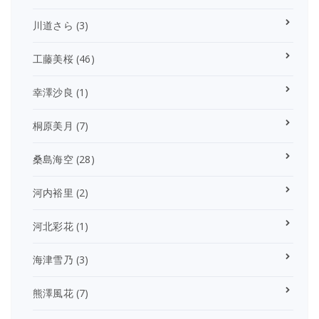
川道さら
(3)
工藤美桜
(46)
幸澤沙良
(1)
桐原美月
(7)
桑島海空
(28)
河内裕里
(2)
河北彩花
(1)
海津雪乃
(3)
熊澤風花
(7)