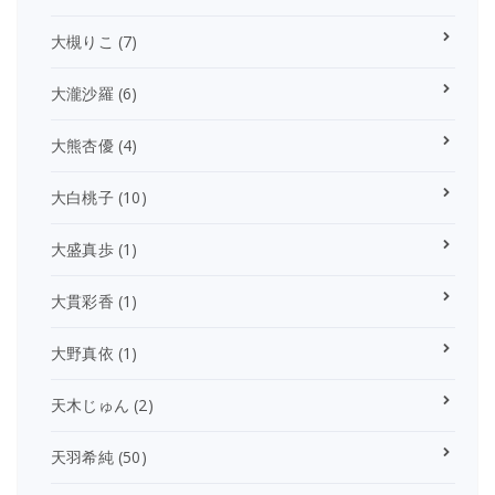
大槻りこ
(7)
大瀧沙羅
(6)
大熊杏優
(4)
大白桃子
(10)
大盛真歩
(1)
大貫彩香
(1)
大野真依
(1)
天木じゅん
(2)
天羽希純
(50)