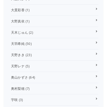
大貫彩香
(1)
大野真依
(1)
天木じゅん
(2)
天羽希純
(50)
天野きき
(23)
天野レナ
(5)
奥山かずさ
(64)
奥村梨穂
(7)
宇咲
(3)