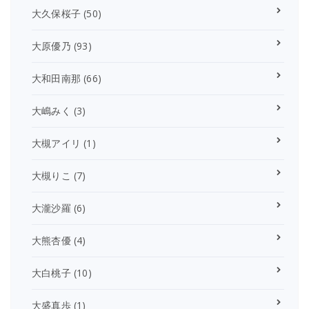
大久保桜子
(50)
大原優乃
(93)
大和田南那
(66)
大嶋みく
(3)
大槻アイリ
(1)
大槻りこ
(7)
大瀧沙羅
(6)
大熊杏優
(4)
大白桃子
(10)
大盛真歩
(1)