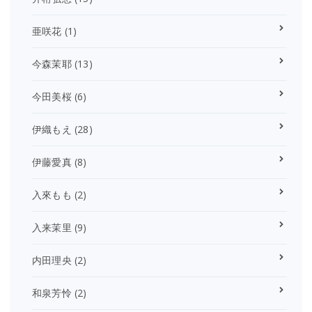
亜咲花
(1)
今森茉耶
(13)
今田美桜
(6)
伊織もえ
(28)
伊藤愛真
(8)
入來もも
(2)
入来茉里
(9)
内田理央
(2)
和泉芳怜
(2)