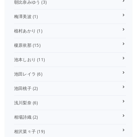
朝比奈みゆう
(3)
梅澤美波
(1)
植村あかり
(1)
榎原依那
(15)
池本しおり
(11)
池田レイラ
(6)
池田桃子
(2)
浅川梨奈
(6)
相場詩織
(2)
相沢菜々子
(19)