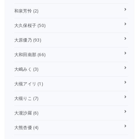
和泉芳怜
(2)
大久保桜子
(50)
大原優乃
(93)
大和田南那
(66)
大嶋みく
(3)
大槻アイリ
(1)
大槻りこ
(7)
大瀧沙羅
(6)
大熊杏優
(4)