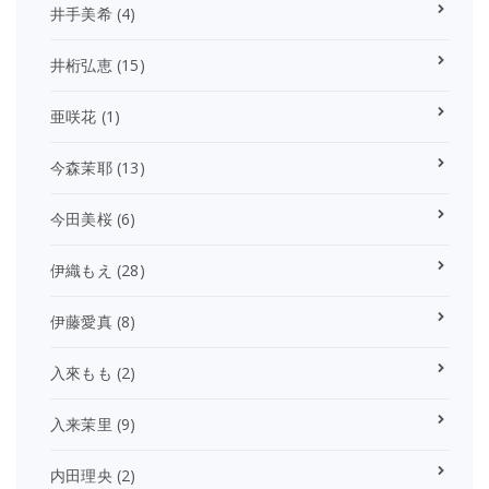
井手美希
(4)
井桁弘恵
(15)
亜咲花
(1)
今森茉耶
(13)
今田美桜
(6)
伊織もえ
(28)
伊藤愛真
(8)
入來もも
(2)
入来茉里
(9)
内田理央
(2)