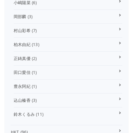
小嶋陽菜
(6)
岡部麟
(3)
村山彩希
(7)
柏木由紀
(13)
正鋳真優
(2)
田口愛佳
(1)
豊永阿紀
(1)
込山榛香
(3)
鈴木くるみ
(11)
HKT
(96)