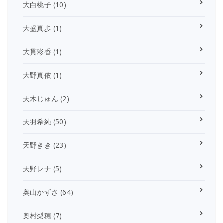
大白桃子
(10)
大盛真歩
(1)
大貫彩香
(1)
大野真依
(1)
天木じゅん
(2)
天羽希純
(50)
天野きき
(23)
天野レナ
(5)
奥山かずさ
(64)
奥村梨穂
(7)