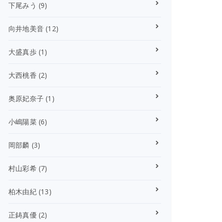
下尾みう
(9)
向井地美音
(12)
大盛真歩
(1)
大西桃香
(2)
奥原妃奈子
(1)
小嶋陽菜
(6)
岡部麟
(3)
村山彩希
(7)
柏木由紀
(13)
正鋳真優
(2)