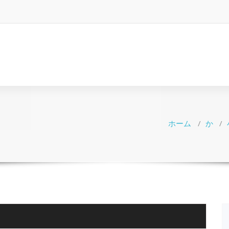
ホーム
/
か
/