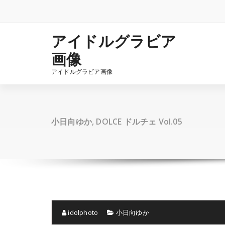
コ
ン
テ
ン
アイドルグラビア
ツ
画像
へ
ス
アイドルグラビア画像
キ
ッ
プ
小日向ゆか, DOLCE ドルチェ Vol.05
idolphoto
小日向ゆか