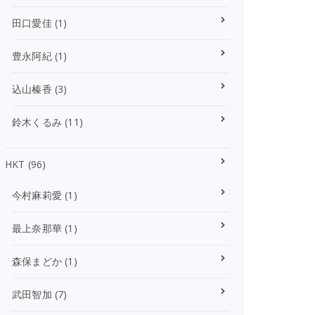
田口愛佳
(1)
豊永阿紀
(1)
込山榛香
(3)
鈴木くるみ
(11)
HKT
(96)
今村麻莉愛
(1)
最上奈那華
(1)
森保まどか
(1)
武田智加
(7)