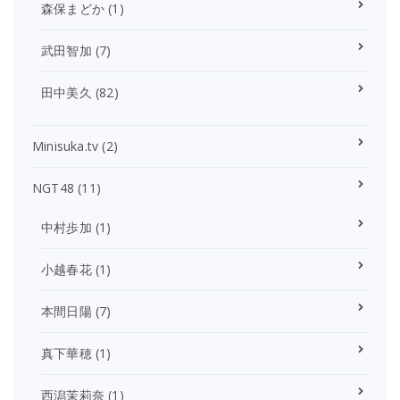
森保まどか
(1)
武田智加
(7)
田中美久
(82)
Minisuka.tv
(2)
NGT48
(11)
中村歩加
(1)
小越春花
(1)
本間日陽
(7)
真下華穂
(1)
西潟茉莉奈
(1)