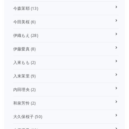
今森茉耶
(13)
今田美桜
(6)
伊織もえ
(28)
伊藤愛真
(8)
入來もも
(2)
入来茉里
(9)
内田理央
(2)
和泉芳怜
(2)
大久保桜子
(50)