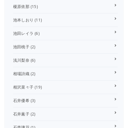
榎原依那
(15)
池本しおり
(11)
池田レイラ
(6)
池田桃子
(2)
浅川梨奈
(6)
相場詩織
(2)
相沢菜々子
(19)
石井優希
(3)
石井薫子
(2)
石森璃花
(1)