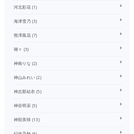
河北彩花
(1)
海津雪乃
(3)
熊澤風花
(7)
瑚々
(3)
神南りな
(2)
神山みれい
(2)
神志那結衣
(5)
神谷明采
(5)
神部美咲
(13)
紀内乃秋
(6)