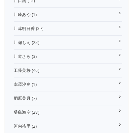
川口葵
(15)
川崎あや
(1)
川津明日香
(37)
川瀬もえ
(23)
川道さら
(3)
工藤美桜
(46)
幸澤沙良
(1)
桐原美月
(7)
桑島海空
(28)
河内裕里
(2)