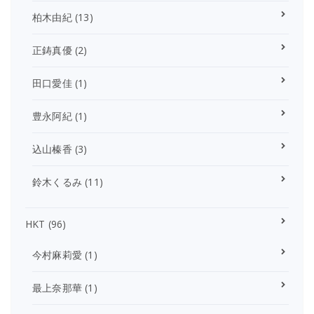
柏木由紀
(13)
正鋳真優
(2)
田口愛佳
(1)
豊永阿紀
(1)
込山榛香
(3)
鈴木くるみ
(11)
HKT
(96)
今村麻莉愛
(1)
最上奈那華
(1)