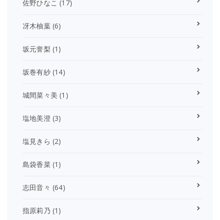
佐野ひなこ
(17)
冴木柚葉
(6)
坂元誉梨
(1)
坂巻有紗
(14)
城間菜々美
(1)
塩地美澄
(3)
塩見きら
(2)
島袋香菜
(1)
志田音々
(64)
指原莉乃
(1)