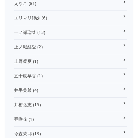
えなこ
(81)
エリマリ姉妹
(6)
一ノ瀬瑠菜
(13)
上ノ堀結愛
(2)
上野凛夏
(1)
五十嵐早香
(1)
井手美希
(4)
井桁弘恵
(15)
亜咲花
(1)
今森茉耶
(13)