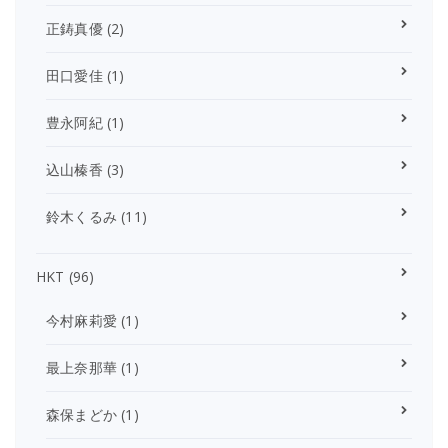
正鋳真優
(2)
田口愛佳
(1)
豊永阿紀
(1)
込山榛香
(3)
鈴木くるみ
(11)
HKT
(96)
今村麻莉愛
(1)
最上奈那華
(1)
森保まどか
(1)