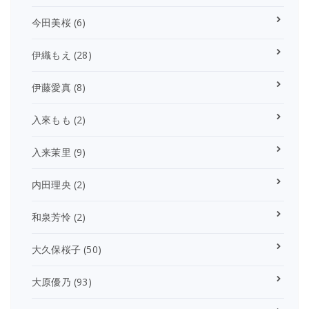
今田美桜
(6)
伊織もえ
(28)
伊藤愛真
(8)
入來もも
(2)
入来茉里
(9)
内田理央
(2)
和泉芳怜
(2)
大久保桜子
(50)
大原優乃
(93)