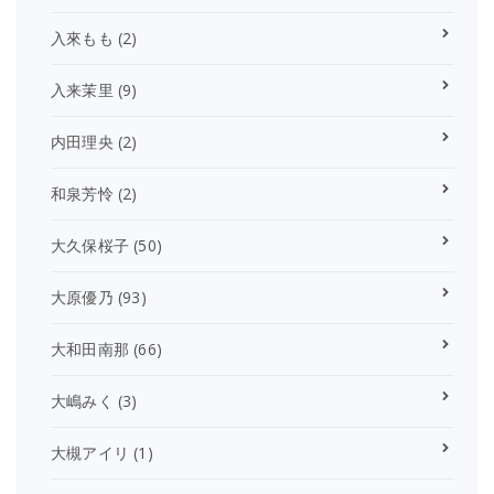
入來もも
(2)
入来茉里
(9)
内田理央
(2)
和泉芳怜
(2)
大久保桜子
(50)
大原優乃
(93)
大和田南那
(66)
大嶋みく
(3)
大槻アイリ
(1)