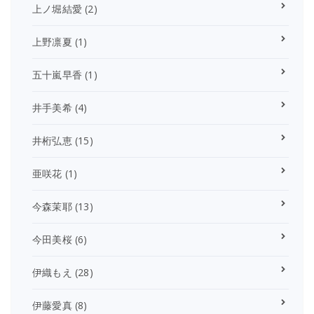
上ノ堀結愛
(2)
上野凛夏
(1)
五十嵐早香
(1)
井手美希
(4)
井桁弘恵
(15)
亜咲花
(1)
今森茉耶
(13)
今田美桜
(6)
伊織もえ
(28)
伊藤愛真
(8)