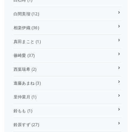
白間美瑠
(12)
相楽伊織
(36)
真田まこと
(1)
篠崎愛
(37)
西葉瑞希
(2)
進藤あまね
(3)
里仲菜月
(1)
鈴もも
(1)
鈴原すず
(27)