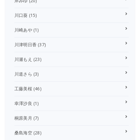
岸みゆ
(20)
川口葵
(15)
川崎あや
(1)
川津明日香
(37)
川瀬もえ
(23)
川道さら
(3)
工藤美桜
(46)
幸澤沙良
(1)
桐原美月
(7)
桑島海空
(28)