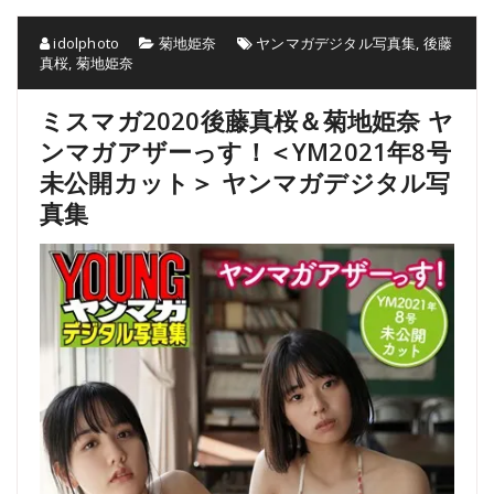
idolphoto
菊地姫奈
ヤンマガデジタル写真集
,
後藤
真桜
,
菊地姫奈
ミスマガ2020後藤真桜＆菊地姫奈 ヤ
ンマガアザーっす！＜YM2021年8号
未公開カット＞ ヤンマガデジタル写
真集