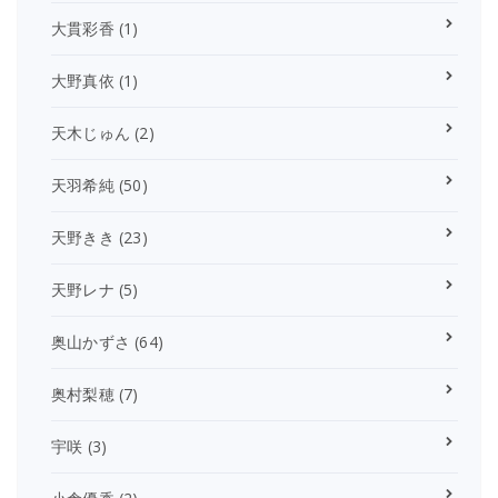
大貫彩香
(1)
大野真依
(1)
天木じゅん
(2)
天羽希純
(50)
天野きき
(23)
天野レナ
(5)
奥山かずさ
(64)
奥村梨穂
(7)
宇咲
(3)