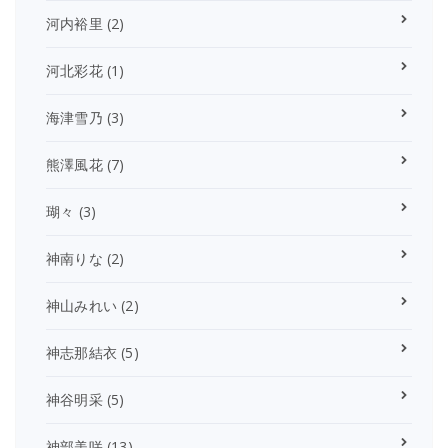
河内裕里
(2)
河北彩花
(1)
海津雪乃
(3)
熊澤風花
(7)
瑚々
(3)
神南りな
(2)
神山みれい
(2)
神志那結衣
(5)
神谷明采
(5)
神部美咲
(13)