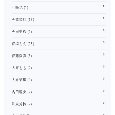
亜咲花
(1)
今森茉耶
(13)
今田美桜
(6)
伊織もえ
(28)
伊藤愛真
(8)
入來もも
(2)
入来茉里
(9)
内田理央
(2)
和泉芳怜
(2)