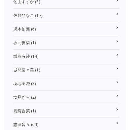
佐山すずか
(5)
佐野ひなこ
(17)
冴木柚葉
(6)
坂元誉梨
(1)
坂巻有紗
(14)
城間菜々美
(1)
塩地美澄
(3)
塩見きら
(2)
島袋香菜
(1)
志田音々
(64)