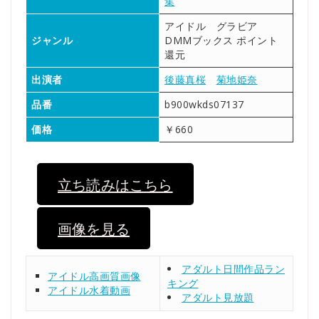
集
アイドル グラビア
ジャンル
DMMブックス ポイント
還元
出演者
後藤真桜
菊地姫奈
品番
b900wkds07137
価格
￥660
立ち読みはこちら
画像を見る
アダルト日間作品ラン
アイドル高画質画像
キング
アイドル水着動画
アダルト見放題