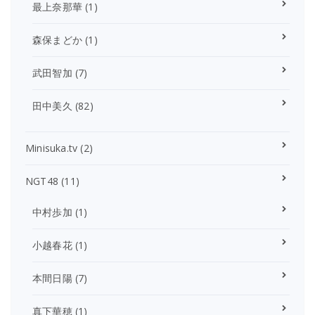
最上奈那華
(1)
森保まどか
(1)
武田智加
(7)
田中美久
(82)
Minisuka.tv
(2)
NGT48
(11)
中村歩加
(1)
小越春花
(1)
本間日陽
(7)
真下華穂
(1)