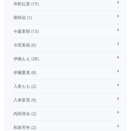
井桁弘恵
(15)
亜咲花
(1)
今森茉耶
(13)
今田美桜
(6)
伊織もえ
(28)
伊藤愛真
(8)
入來もも
(2)
入来茉里
(9)
内田理央
(2)
和泉芳怜
(2)