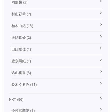
岡部麟
(3)
村山彩希
(7)
柏木由紀
(13)
正鋳真優
(2)
田口愛佳
(1)
豊永阿紀
(1)
込山榛香
(3)
鈴木くるみ
(11)
HKT
(96)
今村麻莉愛
(1)