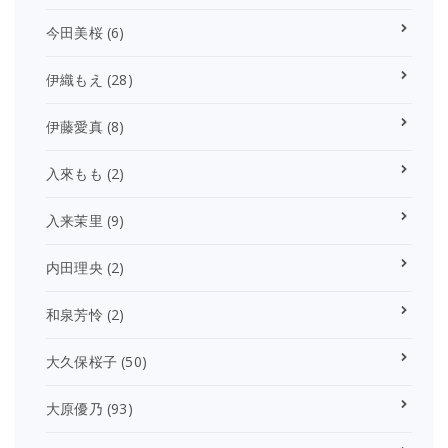
今田美桜
(6)
伊織もえ
(28)
伊藤愛真
(8)
入來もも
(2)
入来茉里
(9)
内田理央
(2)
和泉芳怜
(2)
大久保桜子
(50)
大原優乃
(93)