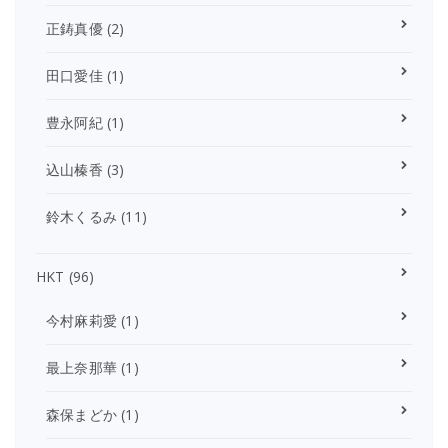
正鋳真優
(2)
田口愛佳
(1)
豊永阿紀
(1)
込山榛香
(3)
鈴木くるみ
(11)
HKT
(96)
今村麻莉愛
(1)
最上奈那華
(1)
森保まどか
(1)