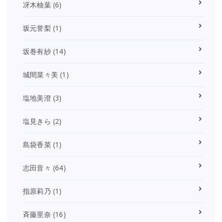
冴木柚葉
(6)
坂元誉梨
(1)
坂巻有紗
(14)
城間菜々美
(1)
塩地美澄
(3)
塩見きら
(2)
島袋香菜
(1)
志田音々
(64)
指原莉乃
(1)
斉藤里奈
(16)