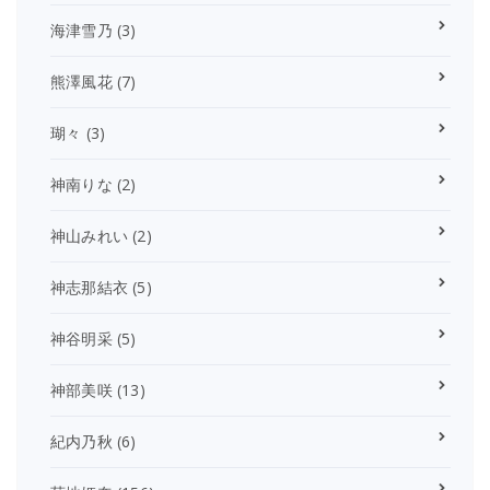
海津雪乃
(3)
熊澤風花
(7)
瑚々
(3)
神南りな
(2)
神山みれい
(2)
神志那結衣
(5)
神谷明采
(5)
神部美咲
(13)
紀内乃秋
(6)