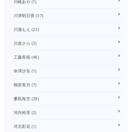
川崎あや
(1)
川津明日香
(37)
川瀬もえ
(23)
川道さら
(3)
工藤美桜
(46)
幸澤沙良
(1)
桐原美月
(7)
桑島海空
(28)
河内裕里
(2)
河北彩花
(1)