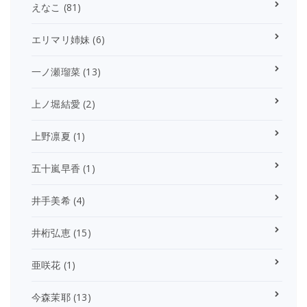
えなこ
(81)
エリマリ姉妹
(6)
一ノ瀬瑠菜
(13)
上ノ堀結愛
(2)
上野凛夏
(1)
五十嵐早香
(1)
井手美希
(4)
井桁弘恵
(15)
亜咲花
(1)
今森茉耶
(13)