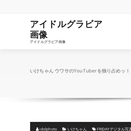
コ
ン
テ
ン
アイドルグラビア
ツ
画像
へ
ス
アイドルグラビア画像
キ
ッ
プ
いけちゃん ウワサのYouTuberを独り占めッ！ 
idolphoto
いけちゃん
FRIDAYデジタル写