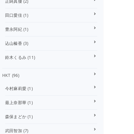
正鋳真優
(2)
田口愛佳
(1)
豊永阿紀
(1)
込山榛香
(3)
鈴木くるみ
(11)
HKT
(96)
今村麻莉愛
(1)
最上奈那華
(1)
森保まどか
(1)
武田智加
(7)