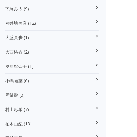
下尾みう
(9)
向井地美音
(12)
大盛真歩
(1)
大西桃香
(2)
奥原妃奈子
(1)
小嶋陽菜
(6)
岡部麟
(3)
村山彩希
(7)
柏木由紀
(13)