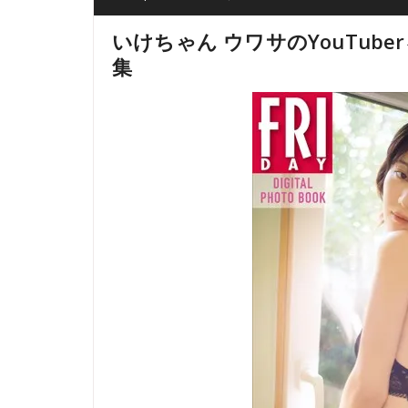
いけちゃん ウワサのYouTube
集