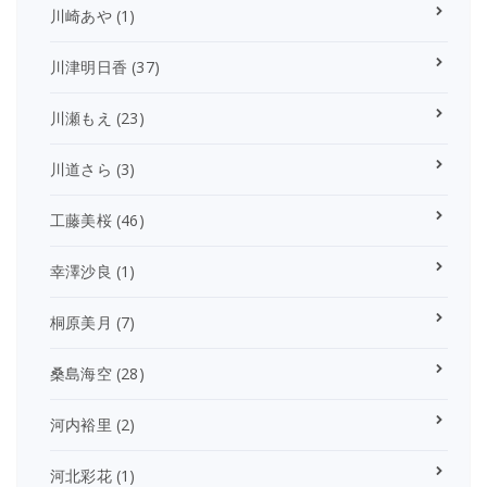
川崎あや
(1)
川津明日香
(37)
川瀬もえ
(23)
川道さら
(3)
工藤美桜
(46)
幸澤沙良
(1)
桐原美月
(7)
桑島海空
(28)
河内裕里
(2)
河北彩花
(1)