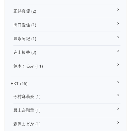
正鋳真優
(2)
田口愛佳
(1)
豊永阿紀
(1)
込山榛香
(3)
鈴木くるみ
(11)
HKT
(96)
今村麻莉愛
(1)
最上奈那華
(1)
森保まどか
(1)