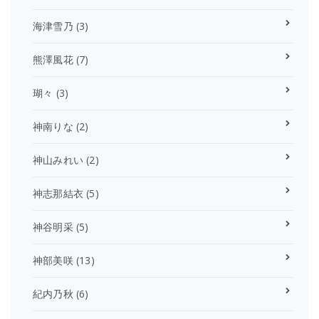
海津雪乃
(3)
熊澤風花
(7)
瑚々
(3)
神南りな
(2)
神山みれい
(2)
神志那結衣
(5)
神谷明采
(5)
神部美咲
(13)
紀内乃秋
(6)