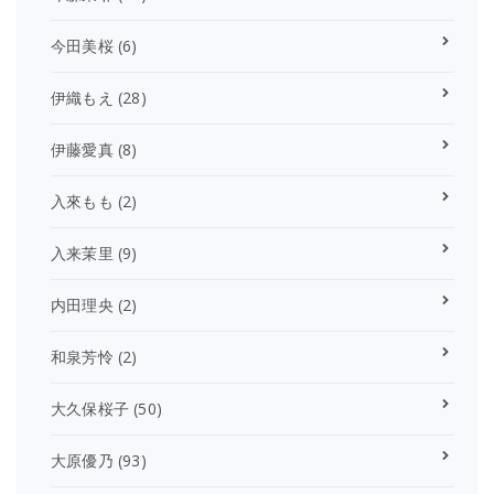
今田美桜
(6)
伊織もえ
(28)
伊藤愛真
(8)
入來もも
(2)
入来茉里
(9)
内田理央
(2)
和泉芳怜
(2)
大久保桜子
(50)
大原優乃
(93)