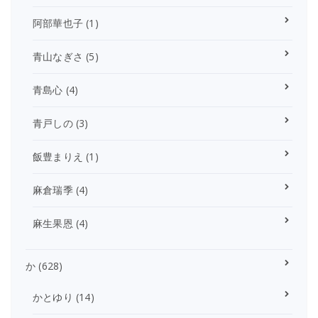
阿部華也子
(1)
青山なぎさ
(5)
青島心
(4)
青戸しの
(3)
飯豊まりえ
(1)
麻倉瑞季
(4)
麻生果恩
(4)
か
(628)
かとゆり
(14)