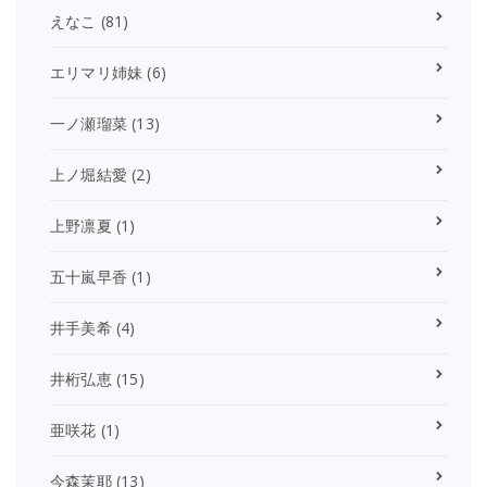
えなこ
(81)
エリマリ姉妹
(6)
一ノ瀬瑠菜
(13)
上ノ堀結愛
(2)
上野凛夏
(1)
五十嵐早香
(1)
井手美希
(4)
井桁弘恵
(15)
亜咲花
(1)
今森茉耶
(13)