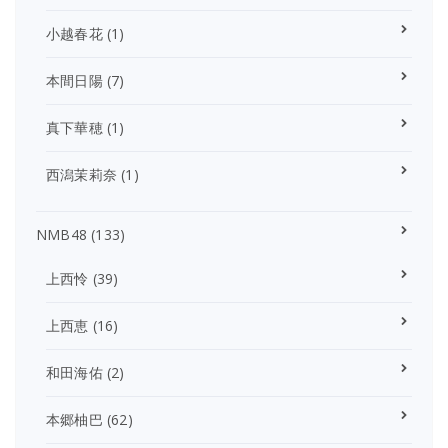
小越春花
(1)
本間日陽
(7)
真下華穂
(1)
西潟茉莉奈
(1)
NMB48
(133)
上西怜
(39)
上西恵
(16)
和田海佑
(2)
本郷柚巴
(62)