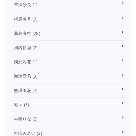
幸澤沙良
(1)
桐原美月
(7)
桑島海空
(28)
河内裕里
(2)
河北彩花
(1)
海津雪乃
(3)
熊澤風花
(7)
瑚々
(3)
神南りな
(2)
神山みれい
(2)