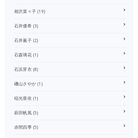
相沢菜々子
(19)
石井優希
(3)
石井薫子
(2)
石森璃花
(1)
石浜芽衣
(8)
磯山さやか
(1)
稲光亜依
(1)
萩田帆風
(5)
赤間四季
(5)