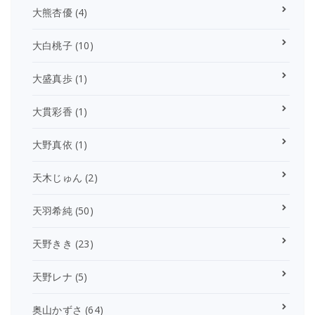
大熊杏優
(4)
大白桃子
(10)
大盛真歩
(1)
大貫彩香
(1)
大野真依
(1)
天木じゅん
(2)
天羽希純
(50)
天野きき
(23)
天野レナ
(5)
奥山かずさ
(64)