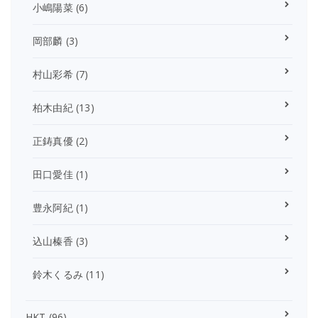
小嶋陽菜
(6)
岡部麟
(3)
村山彩希
(7)
柏木由紀
(13)
正鋳真優
(2)
田口愛佳
(1)
豊永阿紀
(1)
込山榛香
(3)
鈴木くるみ
(11)
HKT
(96)