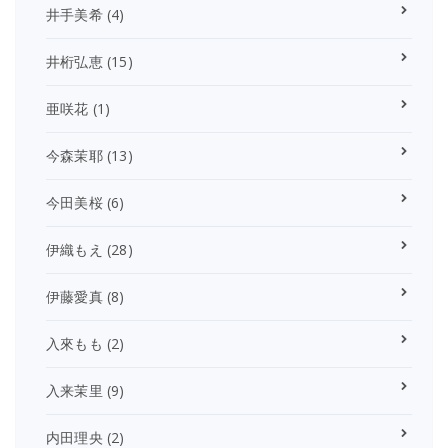
井手美希
(4)
井桁弘恵
(15)
亜咲花
(1)
今森茉耶
(13)
今田美桜
(6)
伊織もえ
(28)
伊藤愛真
(8)
入來もも
(2)
入来茉里
(9)
内田理央
(2)