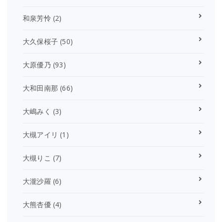
和泉芳怜
(2)
大久保桜子
(50)
大原優乃
(93)
大和田南那
(66)
大嶋みく
(3)
大槻アイリ
(1)
大槻りこ
(7)
大瀧沙羅
(6)
大熊杏優
(4)