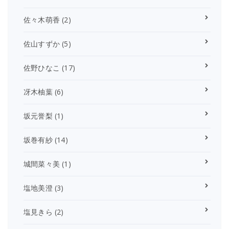
佐々木萌香
(2)
佐山すずか
(5)
佐野ひなこ
(17)
冴木柚葉
(6)
坂元誉梨
(1)
坂巻有紗
(14)
城間菜々美
(1)
塩地美澄
(3)
塩見きら
(2)