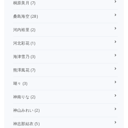
桐原美月
(7)
桑島海空
(28)
河内裕里
(2)
河北彩花
(1)
海津雪乃
(3)
熊澤風花
(7)
瑚々
(3)
神南りな
(2)
神山みれい
(2)
神志那結衣
(5)