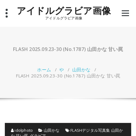
コ
アイドルグラビア画像
ン
テ
アイドルグラビア画像
ン
ツ
へ
ス
キ
FLASH 2025.09.23-30 (No.1787) 山田かな 甘い罠
ッ
プ
ホーム
/
や
/
山田かな
/
FLASH 2025.09.23-30 (No.1787) 山田かな 甘い罠
idolphoto
山田かな
FLASHデジタル写真集 山田か
な 甘い罠
,
グラビア