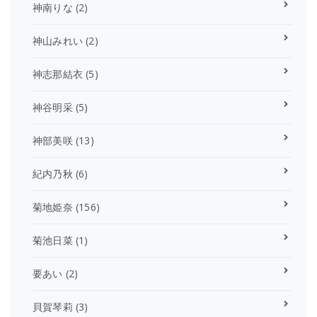
神南りな
(2)
神山みれい
(2)
神志那結衣
(5)
神谷明采
(5)
神部美咲
(13)
紀内乃秋
(6)
菊地姫奈
(156)
菊池日菜
(1)
要あい
(2)
貝賀琴莉
(3)