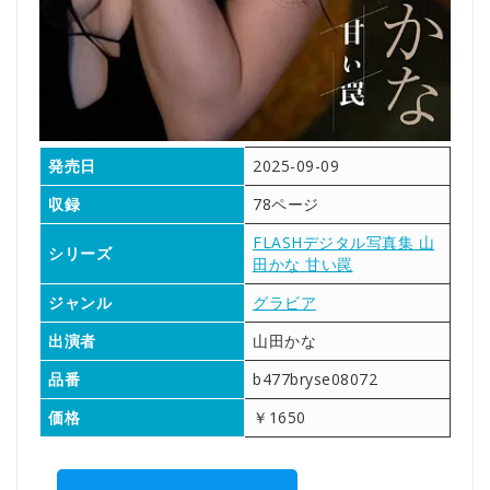
発売日
2025-09-09
収録
78ページ
FLASHデジタル写真集 山
シリーズ
田かな 甘い罠
ジャンル
グラビア
出演者
山田かな
品番
b477bryse08072
価格
￥1650