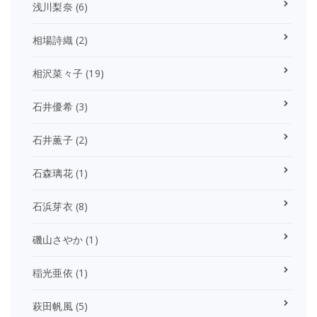
浅川梨奈
(6)
相場詩織
(2)
相沢菜々子
(19)
石井優希
(3)
石井薫子
(2)
石森璃花
(1)
石浜芽衣
(8)
磯山さやか
(1)
稲光亜依
(1)
萩田帆風
(5)