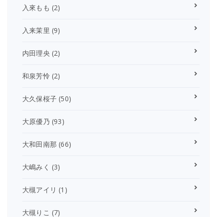
入來もも
(2)
入来茉里
(9)
内田理央
(2)
和泉芳怜
(2)
大久保桜子
(50)
大原優乃
(93)
大和田南那
(66)
大嶋みく
(3)
大槻アイリ
(1)
大槻りこ
(7)