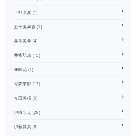
上野凛夏
(1)
五十嵐早香
(1)
井手美希
(4)
井桁弘恵
(15)
亜咲花
(1)
今森茉耶
(13)
今田美桜
(6)
伊織もえ
(28)
伊藤愛真
(8)