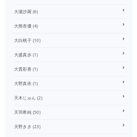
大瀧沙羅
(6)
大熊杏優
(4)
大白桃子
(10)
大盛真歩
(1)
大貫彩香
(1)
大野真依
(1)
天木じゅん
(2)
天羽希純
(50)
天野きき
(23)