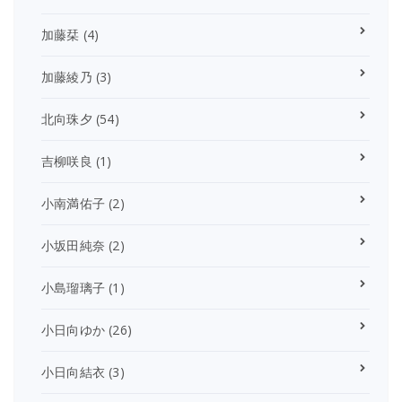
加藤栞
(4)
加藤綾乃
(3)
北向珠夕
(54)
吉柳咲良
(1)
小南満佑子
(2)
小坂田純奈
(2)
小島瑠璃子
(1)
小日向ゆか
(26)
小日向結衣
(3)