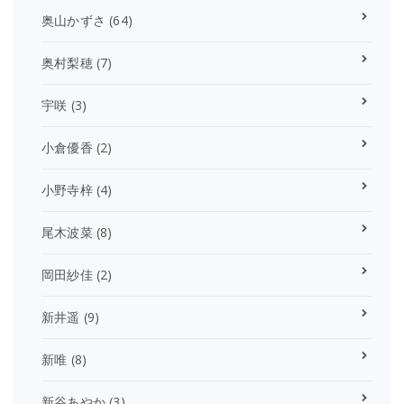
奥山かずさ
(64)
奥村梨穂
(7)
宇咲
(3)
小倉優香
(2)
小野寺梓
(4)
尾木波菜
(8)
岡田紗佳
(2)
新井遥
(9)
新唯
(8)
新谷あやか
(3)