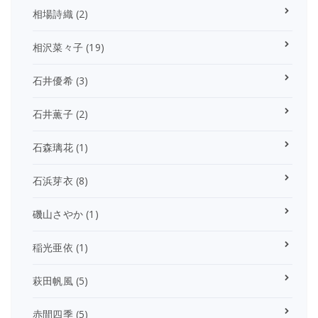
相場詩織
(2)
相沢菜々子
(19)
石井優希
(3)
石井薫子
(2)
石森璃花
(1)
石浜芽衣
(8)
磯山さやか
(1)
稲光亜依
(1)
萩田帆風
(5)
赤間四季
(5)