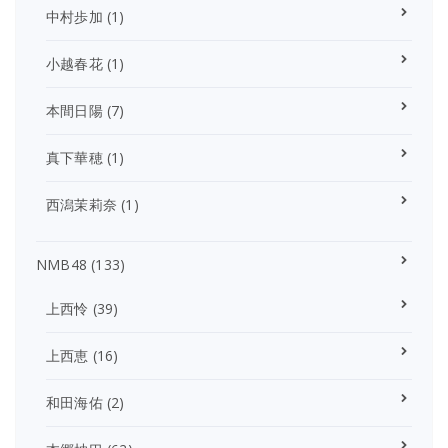
中村歩加
(1)
小越春花
(1)
本間日陽
(7)
真下華穂
(1)
西潟茉莉奈
(1)
NMB48
(133)
上西怜
(39)
上西恵
(16)
和田海佑
(2)