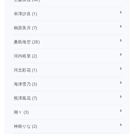
幸澤沙良
(1)
桐原美月
(7)
桑島海空
(28)
河内裕里
(2)
河北彩花
(1)
海津雪乃
(3)
熊澤風花
(7)
瑚々
(3)
神南りな
(2)