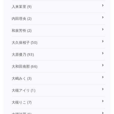
入来茉里
(9)
内田理央
(2)
和泉芳怜
(2)
大久保桜子
(50)
大原優乃
(93)
大和田南那
(66)
大嶋みく
(3)
大槻アイリ
(1)
大槻りこ
(7)