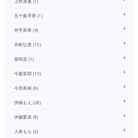
上野凛夏
(1)
五十嵐早香
(1)
井手美希
(4)
井桁弘恵
(15)
亜咲花
(1)
今森茉耶
(13)
今田美桜
(6)
伊織もえ
(28)
伊藤愛真
(8)
入來もも
(2)