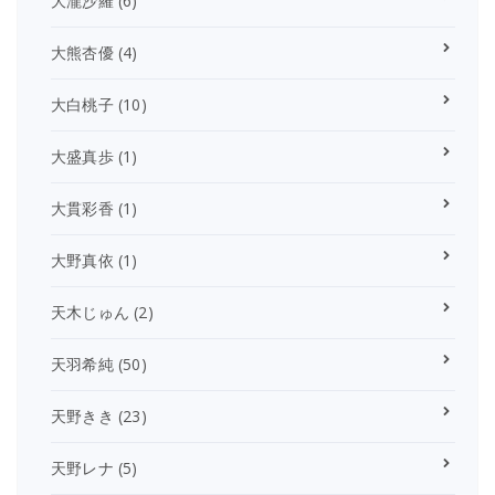
大瀧沙羅
(6)
大熊杏優
(4)
大白桃子
(10)
大盛真歩
(1)
大貫彩香
(1)
大野真依
(1)
天木じゅん
(2)
天羽希純
(50)
天野きき
(23)
天野レナ
(5)