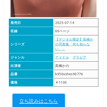
発売日
2025-07-14
収録
60ページ
【デジタル限定】高橋か
シリーズ
の写真集「何も知らな
い。」
ジャンル
アイドル
グラビア
出演者
高橋かの
品番
b950xshes90776
価格
￥1100
立ち読みはこちら