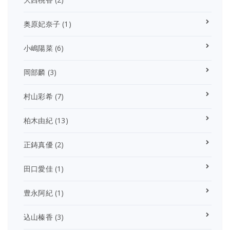
奥原妃奈子
(1)
小嶋陽菜
(6)
岡部麟
(3)
村山彩希
(7)
柏木由紀
(13)
正鋳真優
(2)
田口愛佳
(1)
豊永阿紀
(1)
込山榛香
(3)