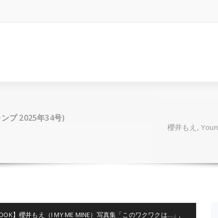
ャンプ 2025年34号)
櫻井もえ, Youn
 BOOK】櫻井もえ（I MY ME MINE）写真集「このワクワクは…」
,