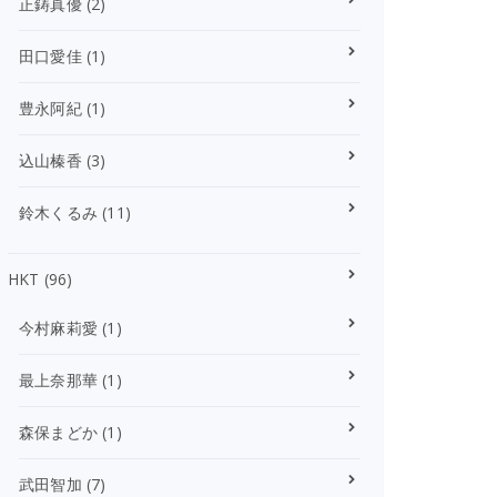
正鋳真優
(2)
田口愛佳
(1)
豊永阿紀
(1)
込山榛香
(3)
鈴木くるみ
(11)
HKT
(96)
今村麻莉愛
(1)
最上奈那華
(1)
森保まどか
(1)
武田智加
(7)