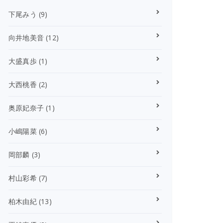
下尾みう
(9)
向井地美音
(12)
大盛真歩
(1)
大西桃香
(2)
奥原妃奈子
(1)
小嶋陽菜
(6)
岡部麟
(3)
村山彩希
(7)
柏木由紀
(13)