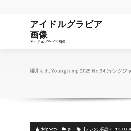
コ
ン
テ
ン
アイドルグラビア
ツ
画像
へ
ス
アイドルグラビア画像
キ
ッ
プ
櫻井もえ, Young Jump 2025 No.34 (ヤングジ
idolphoto
さ
【デジタル限定 YJ PHOTO