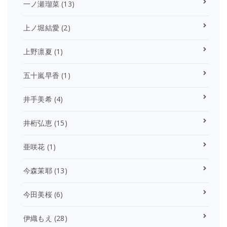
一ノ瀬瑠菜
(13)
上ノ堀結愛
(2)
上野凛夏
(1)
五十嵐早香
(1)
井手美希
(4)
井桁弘恵
(15)
亜咲花
(1)
今森茉耶
(13)
今田美桜
(6)
伊織もえ
(28)