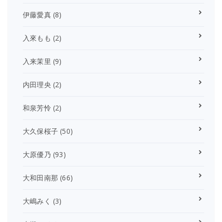
伊藤愛真
(8)
入來もも
(2)
入来茉里
(9)
内田理央
(2)
和泉芳怜
(2)
大久保桜子
(50)
大原優乃
(93)
大和田南那
(66)
大嶋みく
(3)