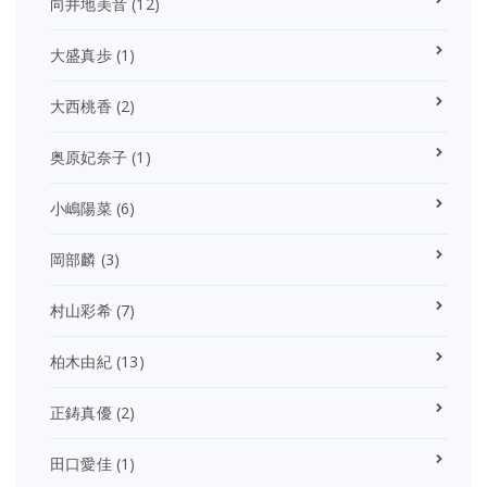
向井地美音
(12)
大盛真歩
(1)
大西桃香
(2)
奥原妃奈子
(1)
小嶋陽菜
(6)
岡部麟
(3)
村山彩希
(7)
柏木由紀
(13)
正鋳真優
(2)
田口愛佳
(1)