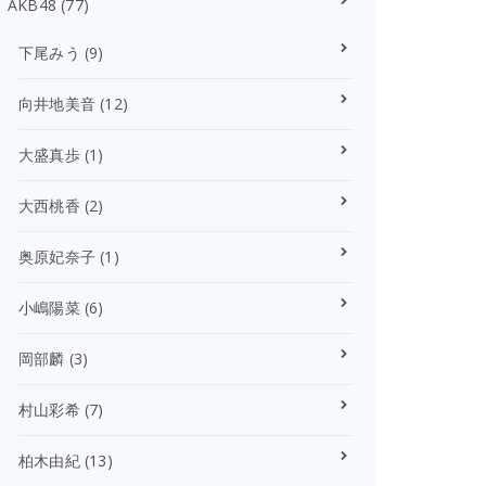
AKB48
(77)
下尾みう
(9)
向井地美音
(12)
大盛真歩
(1)
大西桃香
(2)
奥原妃奈子
(1)
小嶋陽菜
(6)
岡部麟
(3)
村山彩希
(7)
柏木由紀
(13)