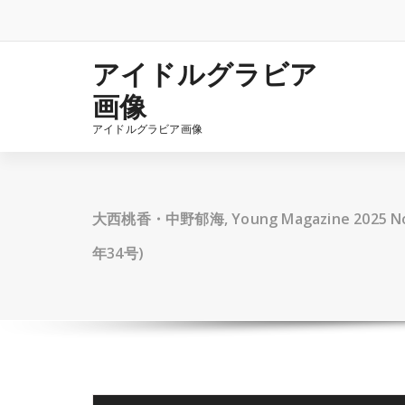
コ
ン
テ
ン
アイドルグラビア
ツ
画像
へ
ス
アイドルグラビア画像
キ
ッ
プ
大西桃香・中野郁海, Young Magazine 2025 N
年34号)