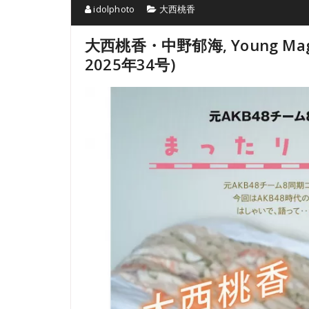
idolphoto
大西桃香
大西桃香・中野郁海, Young Maga
2025年34号)