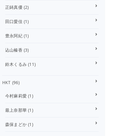
正鋳真優
(2)
田口愛佳
(1)
豊永阿紀
(1)
込山榛香
(3)
鈴木くるみ
(11)
HKT
(96)
今村麻莉愛
(1)
最上奈那華
(1)
森保まどか
(1)