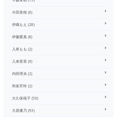
今田美桜
(6)
伊織もえ
(28)
伊藤愛真
(8)
入來もも
(2)
入来茉里
(9)
内田理央
(2)
和泉芳怜
(2)
大久保桜子
(50)
大原優乃
(93)