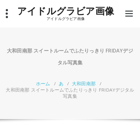
コ
アイドルグラビア画像
ン
テ
アイドルグラビア画像
ン
ツ
へ
ス
キ
大和田南那 スイートルームでふたりっきり FRIDAYデジ
ッ
プ
タル写真集
ホーム
/
あ
/
大和田南那
/
大和田南那 スイートルームでふたりっきり FRIDAYデジタル
写真集