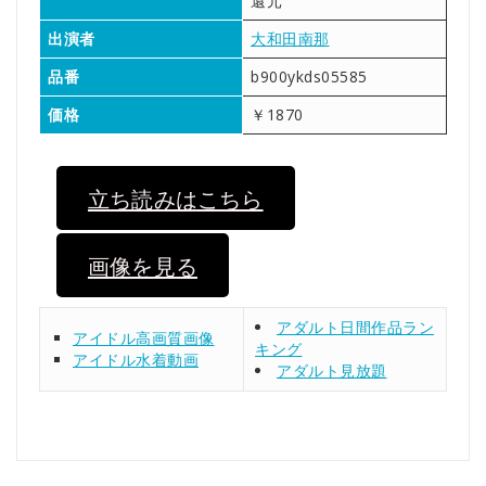
還元
出演者
大和田南那
品番
b900ykds05585
価格
￥1870
立ち読みはこちら
画像を見る
アダルト日間作品ラン
アイドル高画質画像
キング
アイドル水着動画
アダルト見放題