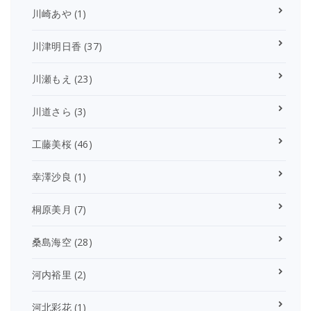
川崎あや
(1)
川津明日香
(37)
川瀬もえ
(23)
川道さら
(3)
工藤美桜
(46)
幸澤沙良
(1)
桐原美月
(7)
桑島海空
(28)
河内裕里
(2)
河北彩花
(1)