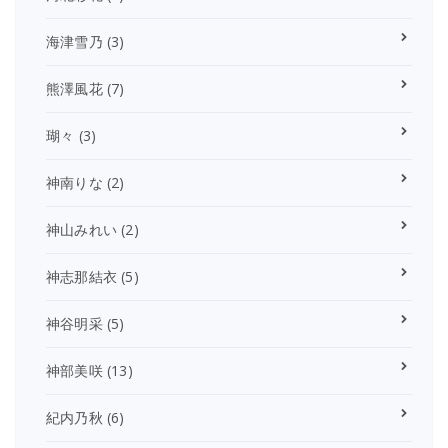
海津雪乃
(3)
熊澤風花
(7)
瑚々
(3)
神南りな
(2)
神山みれい
(2)
神志那結衣
(5)
神谷明采
(5)
神部美咲
(13)
紀内乃秋
(6)