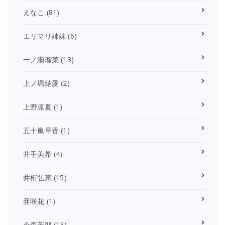
えなこ
(81)
エリマリ姉妹
(6)
一ノ瀬瑠菜
(13)
上ノ堀結愛
(2)
上野凛夏
(1)
五十嵐早香
(1)
井手美希
(4)
井桁弘恵
(15)
亜咲花
(1)
今森茉耶
(13)