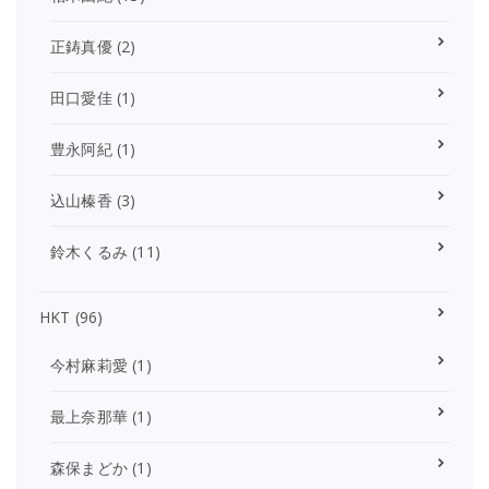
正鋳真優
(2)
田口愛佳
(1)
豊永阿紀
(1)
込山榛香
(3)
鈴木くるみ
(11)
HKT
(96)
今村麻莉愛
(1)
最上奈那華
(1)
森保まどか
(1)