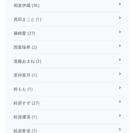
相楽伊織
(36)
真田まこと
(1)
篠崎愛
(37)
西葉瑞希
(2)
進藤あまね
(3)
里仲菜月
(1)
鈴もも
(1)
鈴原すず
(27)
鈴原優美
(1)
鈴原希実
(7)