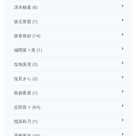
冴木柚葉
(6)
坂元誉梨
(1)
坂巻有紗
(14)
城間菜々美
(1)
塩地美澄
(3)
塩見きら
(2)
島袋香菜
(1)
志田音々
(64)
指原莉乃
(1)
斉藤里奈
(16)