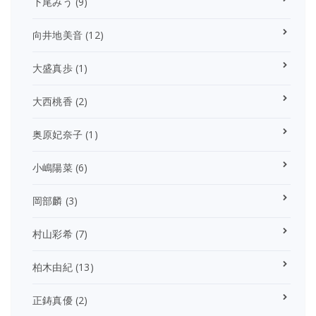
下尾みう
(9)
向井地美音
(12)
大盛真歩
(1)
大西桃香
(2)
奥原妃奈子
(1)
小嶋陽菜
(6)
岡部麟
(3)
村山彩希
(7)
柏木由紀
(13)
正鋳真優
(2)