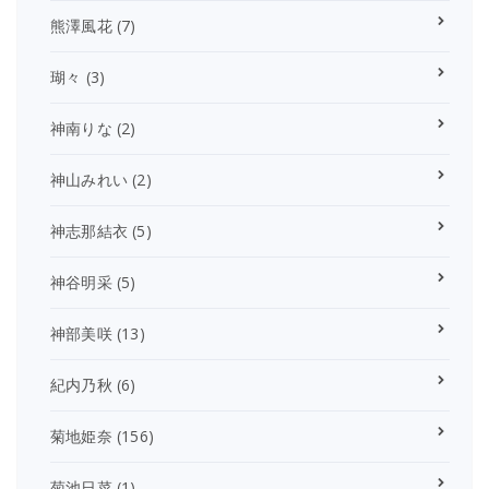
熊澤風花
(7)
瑚々
(3)
神南りな
(2)
神山みれい
(2)
神志那結衣
(5)
神谷明采
(5)
神部美咲
(13)
紀内乃秋
(6)
菊地姫奈
(156)
菊池日菜
(1)