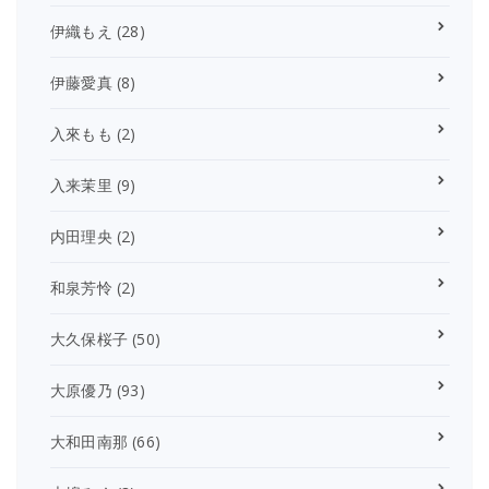
伊織もえ
(28)
伊藤愛真
(8)
入來もも
(2)
入来茉里
(9)
内田理央
(2)
和泉芳怜
(2)
大久保桜子
(50)
大原優乃
(93)
大和田南那
(66)