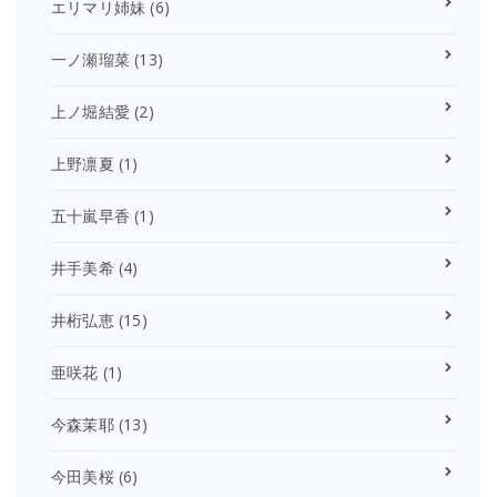
エリマリ姉妹
(6)
一ノ瀬瑠菜
(13)
上ノ堀結愛
(2)
上野凛夏
(1)
五十嵐早香
(1)
井手美希
(4)
井桁弘恵
(15)
亜咲花
(1)
今森茉耶
(13)
今田美桜
(6)