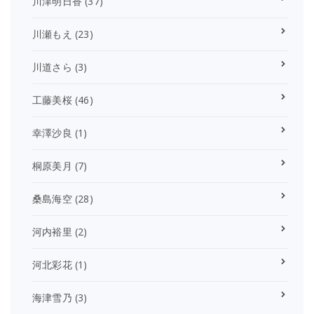
川津明日香
(37)
川瀬もえ
(23)
川道さら
(3)
工藤美桜
(46)
幸澤沙良
(1)
桐原美月
(7)
桑島海空
(28)
河内裕里
(2)
河北彩花
(1)
海津雪乃
(3)