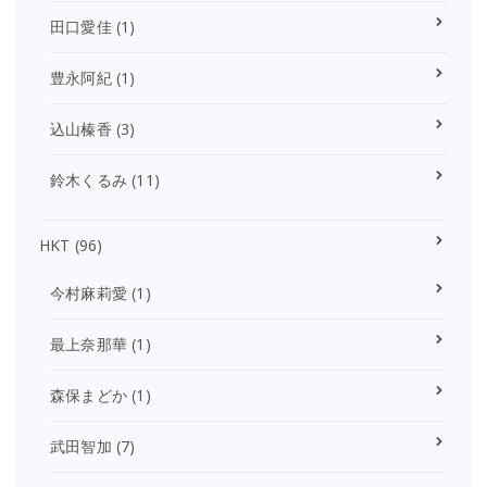
田口愛佳
(1)
豊永阿紀
(1)
込山榛香
(3)
鈴木くるみ
(11)
HKT
(96)
今村麻莉愛
(1)
最上奈那華
(1)
森保まどか
(1)
武田智加
(7)