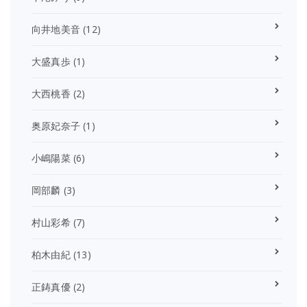
向井地美音
(12)
大盛真歩
(1)
大西桃香
(2)
奥原妃奈子
(1)
小嶋陽菜
(6)
岡部麟
(3)
村山彩希
(7)
柏木由紀
(13)
正鋳真優
(2)