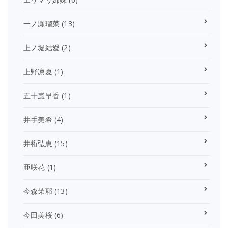
一ノ瀬瑠菜
(13)
上ノ堀結愛
(2)
上野凛夏
(1)
五十嵐早香
(1)
井手美希
(4)
井桁弘恵
(15)
亜咲花
(1)
今森茉耶
(13)
今田美桜
(6)