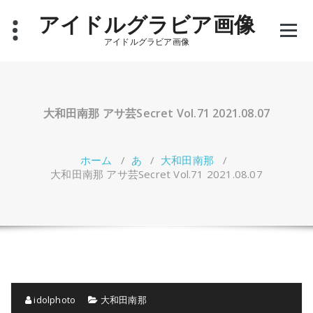
コ
アイドルグラビア画像
ン
テ
アイドルグラビア画像
ン
ツ
へ
ス
キ
大和田南那 アサ芸Secret Vol.71 2021.08.07
ッ
プ
ホーム
/
あ
/
大和田南那
/
大和田南那 アサ芸Secret Vol.71 2021.08.07
idolphoto
大和田南那