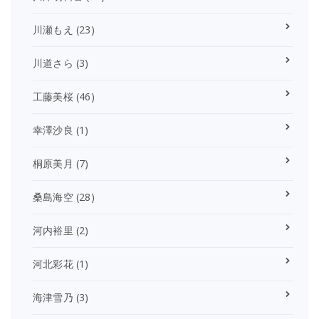
川瀬もえ
(23)
川道さら
(3)
工藤美桜
(46)
幸澤沙良
(1)
桐原美月
(7)
桑島海空
(28)
河内裕里
(2)
河北彩花
(1)
海津雪乃
(3)