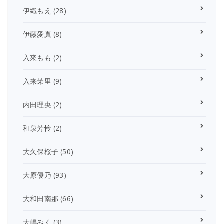
伊織もえ
(28)
伊藤愛真
(8)
入來もも
(2)
入来茉里
(9)
内田理央
(2)
和泉芳怜
(2)
大久保桜子
(50)
大原優乃
(93)
大和田南那
(66)
大嶋みく
(3)