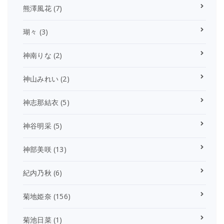
熊澤風花
(7)
瑚々
(3)
神南りな
(2)
神山みれい
(2)
神志那結衣
(5)
神谷明采
(5)
神部美咲
(13)
紀内乃秋
(6)
菊地姫奈
(156)
菊池日菜
(1)