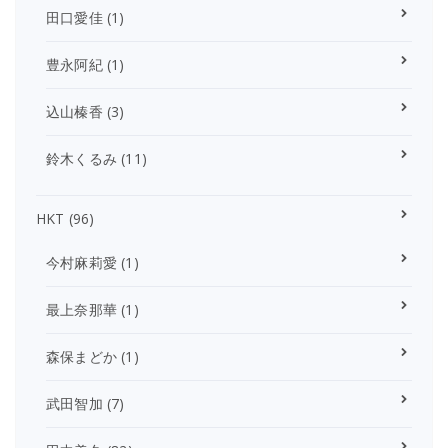
田口愛佳
(1)
豊永阿紀
(1)
込山榛香
(3)
鈴木くるみ
(11)
HKT
(96)
今村麻莉愛
(1)
最上奈那華
(1)
森保まどか
(1)
武田智加
(7)