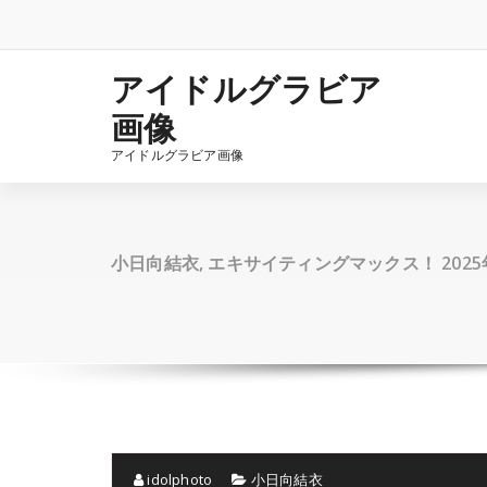
コ
ン
テ
ン
アイドルグラビア
ツ
画像
へ
ス
アイドルグラビア画像
キ
ッ
プ
小日向結衣, エキサイティングマックス！ 2025
idolphoto
小日向結衣