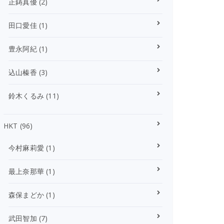
正鋳真優
(2)
田口愛佳
(1)
豊永阿紀
(1)
込山榛香
(3)
鈴木くるみ
(11)
HKT
(96)
今村麻莉愛
(1)
最上奈那華
(1)
森保まどか
(1)
武田智加
(7)