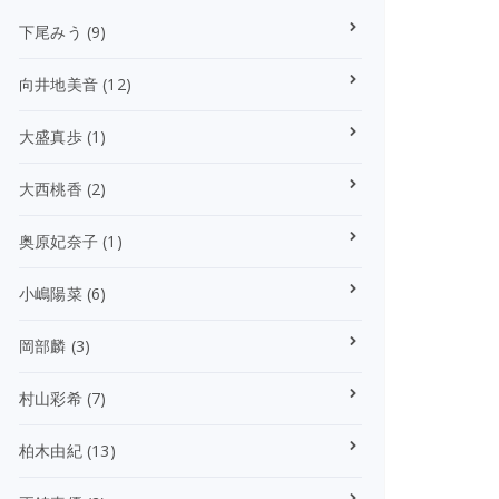
下尾みう
(9)
向井地美音
(12)
大盛真歩
(1)
大西桃香
(2)
奥原妃奈子
(1)
小嶋陽菜
(6)
岡部麟
(3)
村山彩希
(7)
柏木由紀
(13)