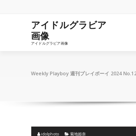
コ
ン
テ
ン
アイドルグラビア
ツ
画像
へ
ス
アイドルグラビア画像
キ
ッ
プ
Weekly Playboy 週刊プレイボーイ 2024 No.
idolphoto
菊地姫奈