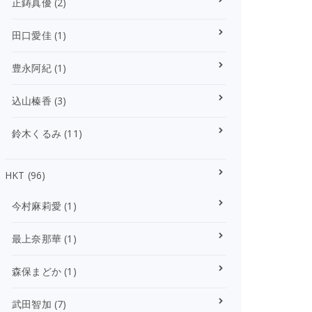
正鋳真優
(2)
田口愛佳
(1)
豊永阿紀
(1)
込山榛香
(3)
鈴木くるみ
(11)
HKT
(96)
今村麻莉愛
(1)
最上奈那華
(1)
森保まどか
(1)
武田智加
(7)