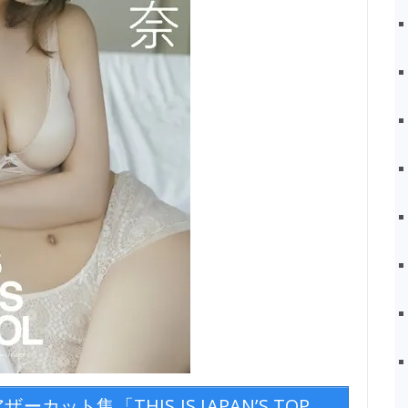
ット集「THIS IS JAPAN’S TOP