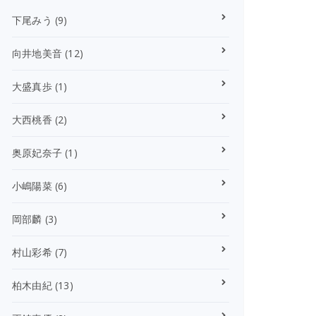
下尾みう
(9)
向井地美音
(12)
大盛真歩
(1)
大西桃香
(2)
奥原妃奈子
(1)
小嶋陽菜
(6)
岡部麟
(3)
村山彩希
(7)
柏木由紀
(13)