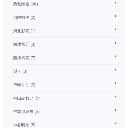
桑島海空
(28)
河内裕里
(2)
河北彩花
(1)
海津雪乃
(3)
熊澤風花
(7)
瑚々
(3)
神南りな
(2)
神山みれい
(2)
神志那結衣
(5)
神谷明采
(5)