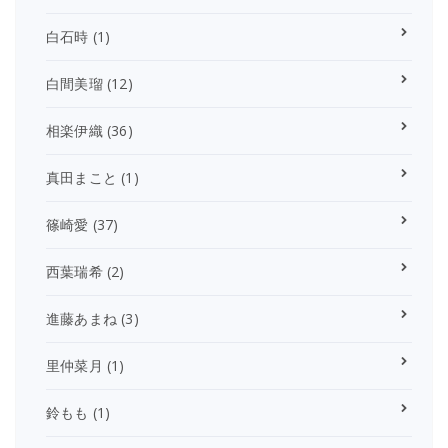
白石時
(1)
白間美瑠
(12)
相楽伊織
(36)
真田まこと
(1)
篠崎愛
(37)
西葉瑞希
(2)
進藤あまね
(3)
里仲菜月
(1)
鈴もも
(1)