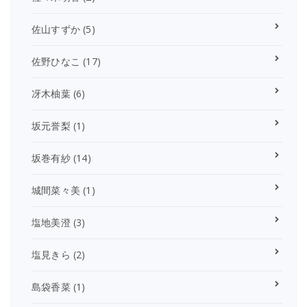
佐山すずか
(5)
佐野ひなこ
(17)
冴木柚葉
(6)
坂元誉梨
(1)
坂巻有紗
(14)
城間菜々美
(1)
塩地美澄
(3)
塩見きら
(2)
島袋香菜
(1)