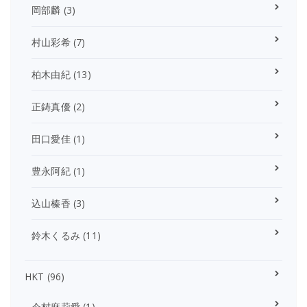
岡部麟
(3)
村山彩希
(7)
柏木由紀
(13)
正鋳真優
(2)
田口愛佳
(1)
豊永阿紀
(1)
込山榛香
(3)
鈴木くるみ
(11)
HKT
(96)
今村麻莉愛
(1)