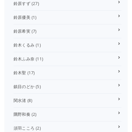
鈴原すず
(27)
鈴原優美
(1)
鈴原希実
(7)
鈴木くるみ
(1)
鈴木ふみ奈
(11)
鈴木聖
(17)
鎮目のどか
(5)
関水渚
(8)
隅野和奏
(2)
須羽こころ
(2)