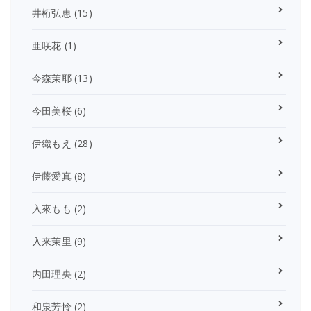
井桁弘恵
(15)
亜咲花
(1)
今森茉耶
(13)
今田美桜
(6)
伊織もえ
(28)
伊藤愛真
(8)
入來もも
(2)
入来茉里
(9)
内田理央
(2)
和泉芳怜
(2)