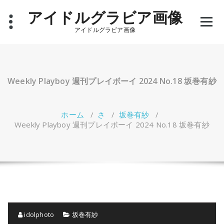
コ
アイドルグラビア画像
ン
テ
アイドルグラビア画像
ン
ツ
へ
ス
キ
Weekly Playboy 週刊プレイボーイ 2024 No.18 坂巻有紗
ッ
プ
ホーム
/
さ
/
坂巻有紗
/
Weekly Playboy 週刊プレイボーイ 2024 No.18 坂巻有紗
idolphoto
坂巻有紗