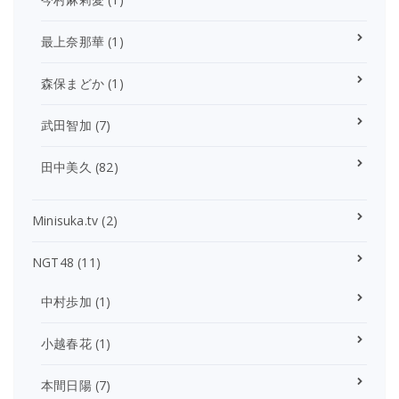
最上奈那華
(1)
森保まどか
(1)
武田智加
(7)
田中美久
(82)
Minisuka.tv
(2)
NGT48
(11)
中村歩加
(1)
小越春花
(1)
本間日陽
(7)