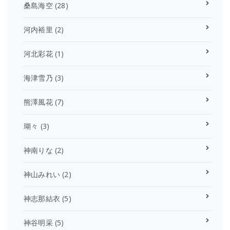
桑島海空
(28)
河内裕里
(2)
河北彩花
(1)
海津雪乃
(3)
熊澤風花
(7)
瑚々
(3)
神南りな
(2)
神山みれい
(2)
神志那結衣
(5)
神谷明采
(5)