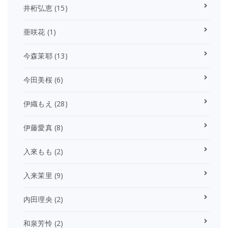
井桁弘恵
(15)
亜咲花
(1)
今森茉耶
(13)
今田美桜
(6)
伊織もえ
(28)
伊藤愛真
(8)
入來もも
(2)
入来茉里
(9)
内田理央
(2)
和泉芳怜
(2)