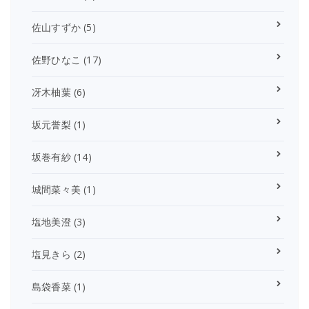
佐山すずか
(5)
佐野ひなこ
(17)
冴木柚葉
(6)
坂元誉梨
(1)
坂巻有紗
(14)
城間菜々美
(1)
塩地美澄
(3)
塩見きら
(2)
島袋香菜
(1)