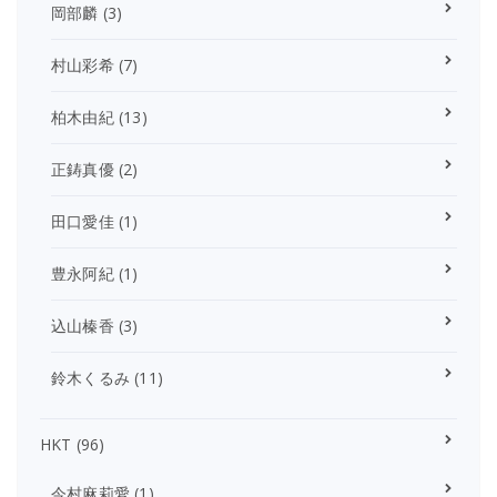
岡部麟
(3)
村山彩希
(7)
柏木由紀
(13)
正鋳真優
(2)
田口愛佳
(1)
豊永阿紀
(1)
込山榛香
(3)
鈴木くるみ
(11)
HKT
(96)
今村麻莉愛
(1)