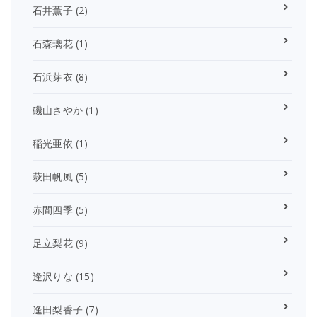
石井薫子
(2)
石森璃花
(1)
石浜芽衣
(8)
磯山さやか
(1)
稲光亜依
(1)
萩田帆風
(5)
赤間四季
(5)
足立梨花
(9)
逢沢りな
(15)
逢田梨香子
(7)