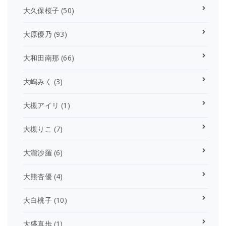
大久保桜子
(50)
大原優乃
(93)
大和田南那
(66)
大嶋みく
(3)
大槻アイリ
(1)
大槻りこ
(7)
大瀧沙羅
(6)
大熊杏優
(4)
大白桃子
(10)
大盛真歩
(1)