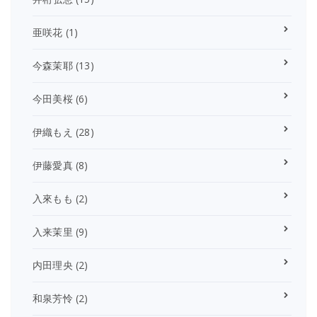
亜咲花
(1)
今森茉耶
(13)
今田美桜
(6)
伊織もえ
(28)
伊藤愛真
(8)
入來もも
(2)
入来茉里
(9)
内田理央
(2)
和泉芳怜
(2)