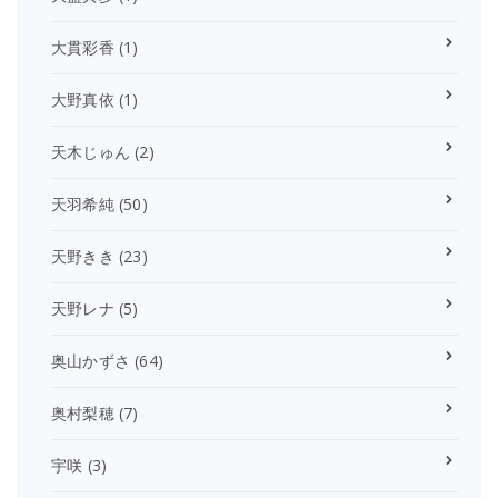
大貫彩香
(1)
大野真依
(1)
天木じゅん
(2)
天羽希純
(50)
天野きき
(23)
天野レナ
(5)
奥山かずさ
(64)
奥村梨穂
(7)
宇咲
(3)