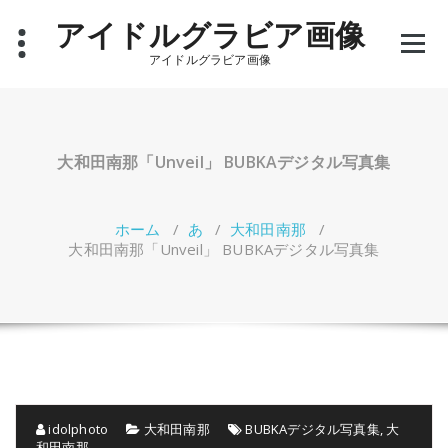
コ
アイドルグラビア画像
ン
テ
アイドルグラビア画像
ン
ツ
へ
ス
キ
大和田南那「Unveil」 BUBKAデジタル写真集
ッ
プ
ホーム
/
あ
/
大和田南那
/
大和田南那「Unveil」 BUBKAデジタル写真集
idolphoto
大和田南那
BUBKAデジタル写真集
,
大
和田南那