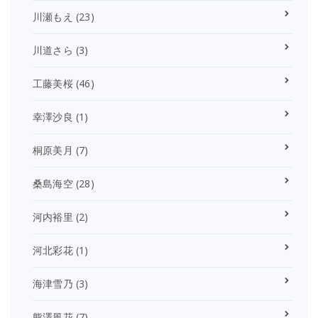
川瀬もえ
(23)
川道さら
(3)
工藤美桜
(46)
幸澤沙良
(1)
桐原美月
(7)
桑島海空
(28)
河内裕里
(2)
河北彩花
(1)
海津雪乃
(3)
熊澤風花
(7)