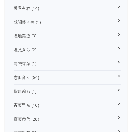
坂巻有紗
(14)
城間菜々美
(1)
塩地美澄
(3)
塩見きら
(2)
島袋香菜
(1)
志田音々
(64)
指原莉乃
(1)
斉藤里奈
(16)
斎藤恭代
(28)