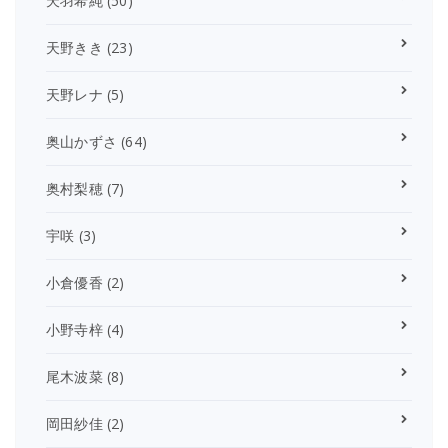
天羽希純
(50)
天野きき
(23)
天野レナ
(5)
奥山かずさ
(64)
奥村梨穂
(7)
宇咲
(3)
小倉優香
(2)
小野寺梓
(4)
尾木波菜
(8)
岡田紗佳
(2)