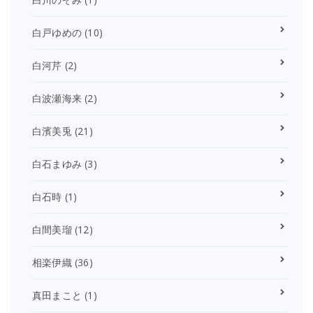
白戸ゆめの
(10)
白河芹
(2)
白波瀬海来
(2)
白濱美兎
(21)
白石まゆみ
(3)
白石時
(1)
白間美瑠
(12)
相楽伊織
(36)
真田まこと
(1)