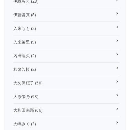
伊織もえ
(28)
伊藤愛真
(8)
入來もも
(2)
入来茉里
(9)
内田理央
(2)
和泉芳怜
(2)
大久保桜子
(50)
大原優乃
(93)
大和田南那
(66)
大嶋みく
(3)