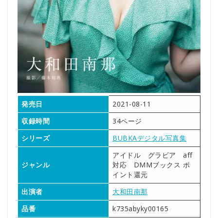
発売日
2021-08-11
収録時間
34ページ
シリーズ
BUBKAデジタル写真集
アイドル グラビア aff
ジャンル
対応 DMMブックス ポ
イント還元
出演者
大和田南那
品番
k735abyky00165