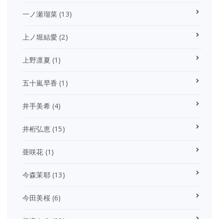
一ノ瀬瑠菜
(13)
上ノ堀結愛
(2)
上野凛夏
(1)
五十嵐早香
(1)
井手美希
(4)
井桁弘恵
(15)
亜咲花
(1)
今森茉耶
(13)
今田美桜
(6)