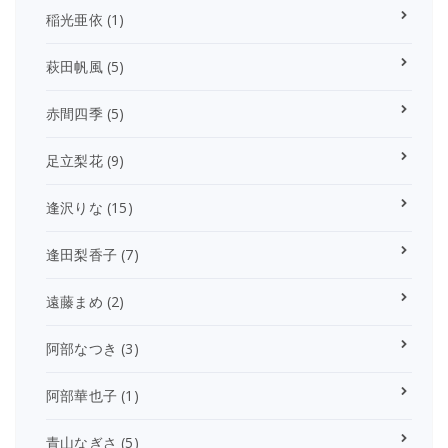
稲光亜依
(1)
萩田帆風
(5)
赤間四季
(5)
足立梨花
(9)
逢沢りな
(15)
逢田梨香子
(7)
遠藤まめ
(2)
阿部なつき
(3)
阿部華也子
(1)
青山なぎさ
(5)