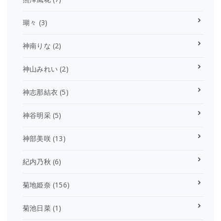
瑚々
(3)
神南りな
(2)
神山みれい
(2)
神志那結衣
(5)
神谷明采
(5)
神部美咲
(13)
紀内乃秋
(6)
菊地姫奈
(156)
菊池日菜
(1)