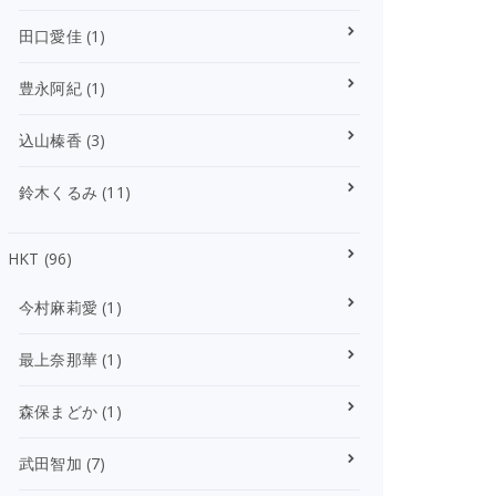
田口愛佳
(1)
豊永阿紀
(1)
込山榛香
(3)
鈴木くるみ
(11)
HKT
(96)
今村麻莉愛
(1)
最上奈那華
(1)
森保まどか
(1)
武田智加
(7)