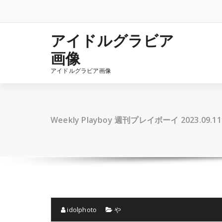
コ
ン
テ
ン
アイドルグラビア
ツ
画像
へ
ス
アイドルグラビア画像
キ
ッ
プ
Weekly Playboy 週刊プレイボーイ 2023.09.11
idolphoto
や