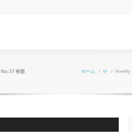
 No.37 有那
ホーム
/
や
/
Weekly