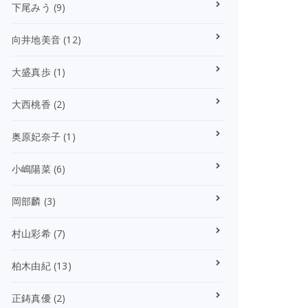
下尾みう
(9)
向井地美音
(12)
大盛真歩
(1)
大西桃香
(2)
奥原妃奈子
(1)
小嶋陽菜
(6)
岡部麟
(3)
村山彩希
(7)
柏木由紀
(13)
正鋳真優
(2)