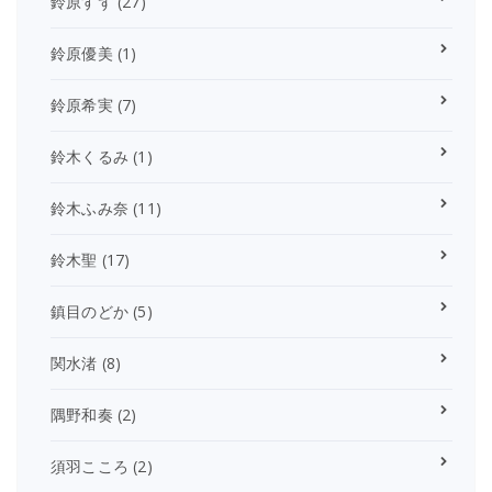
鈴原すず
(27)
鈴原優美
(1)
鈴原希実
(7)
鈴木くるみ
(1)
鈴木ふみ奈
(11)
鈴木聖
(17)
鎮目のどか
(5)
関水渚
(8)
隅野和奏
(2)
須羽こころ
(2)