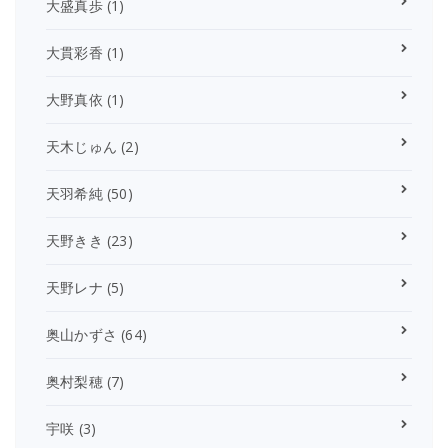
大盛真歩
(1)
大貫彩香
(1)
大野真依
(1)
天木じゅん
(2)
天羽希純
(50)
天野きき
(23)
天野レナ
(5)
奥山かずさ
(64)
奥村梨穂
(7)
宇咲
(3)