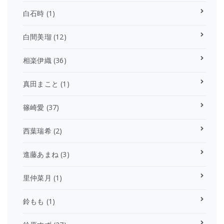
白石時
(1)
白間美瑠
(12)
相楽伊織
(36)
真田まこと
(1)
篠崎愛
(37)
西葉瑞希
(2)
進藤あまね
(3)
里仲菜月
(1)
鈴もも
(1)