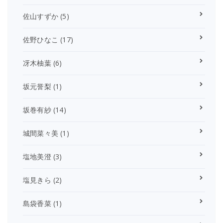
佐山すずか
(5)
佐野ひなこ
(17)
冴木柚葉
(6)
坂元誉梨
(1)
坂巻有紗
(14)
城間菜々美
(1)
塩地美澄
(3)
塩見きら
(2)
島袋香菜
(1)