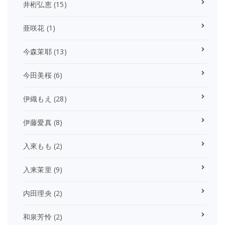
井桁弘恵
(15)
亜咲花
(1)
今森茉耶
(13)
今田美桜
(6)
伊織もえ
(28)
伊藤愛真
(8)
入來もも
(2)
入来茉里
(9)
内田理央
(2)
和泉芳怜
(2)