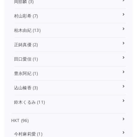
岡部麟
(3)
村山彩希
(7)
柏木由紀
(13)
正鋳真優
(2)
田口愛佳
(1)
豊永阿紀
(1)
込山榛香
(3)
鈴木くるみ
(11)
HKT
(96)
今村麻莉愛
(1)