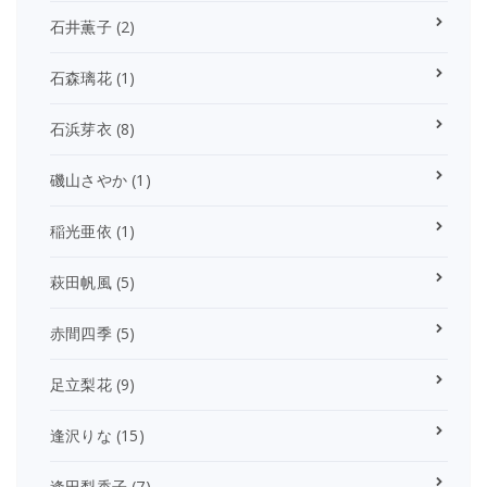
石井薫子
(2)
石森璃花
(1)
石浜芽衣
(8)
磯山さやか
(1)
稲光亜依
(1)
萩田帆風
(5)
赤間四季
(5)
足立梨花
(9)
逢沢りな
(15)
逢田梨香子
(7)