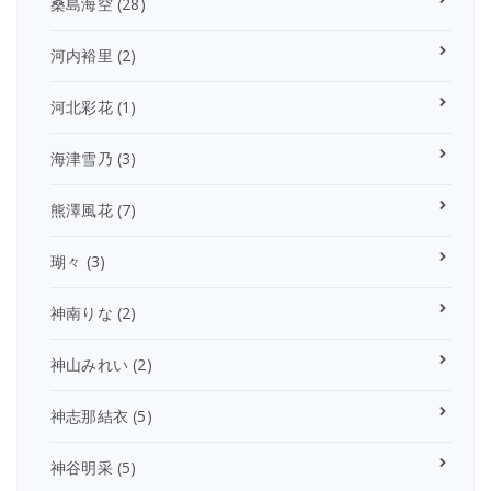
桑島海空
(28)
河内裕里
(2)
河北彩花
(1)
海津雪乃
(3)
熊澤風花
(7)
瑚々
(3)
神南りな
(2)
神山みれい
(2)
神志那結衣
(5)
神谷明采
(5)