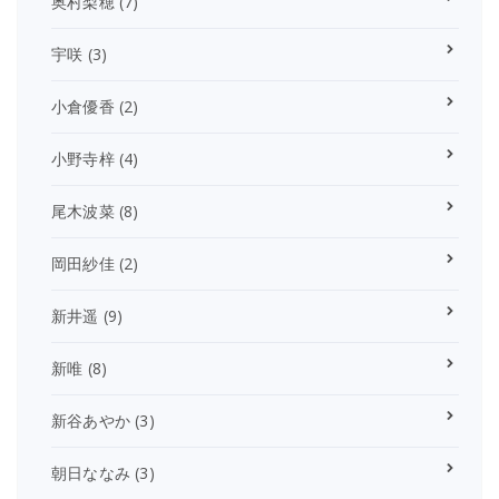
奥村梨穂
(7)
宇咲
(3)
小倉優香
(2)
小野寺梓
(4)
尾木波菜
(8)
岡田紗佳
(2)
新井遥
(9)
新唯
(8)
新谷あやか
(3)
朝日ななみ
(3)