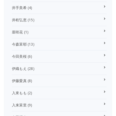
井手美希
(4)
井桁弘恵
(15)
亜咲花
(1)
今森茉耶
(13)
今田美桜
(6)
伊織もえ
(28)
伊藤愛真
(8)
入來もも
(2)
入来茉里
(9)