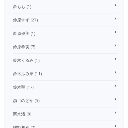
鈴もも
(1)
鈴原すず
(27)
鈴原優美
(1)
鈴原希実
(7)
鈴木くるみ
(1)
鈴木ふみ奈
(11)
鈴木聖
(17)
鎮目のどか
(5)
関水渚
(8)
隅野和奏
(2)