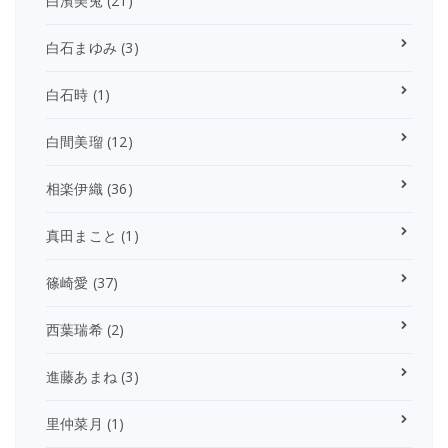
白濱美兎
(21)
白石まゆみ
(3)
白石時
(1)
白間美瑠
(12)
相楽伊織
(36)
真田まこと
(1)
篠崎愛
(37)
西葉瑞希
(2)
進藤あまね
(3)
里仲菜月
(1)