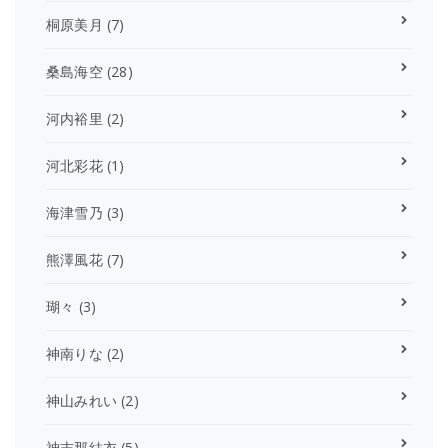
桐原美月
(7)
桑島海空
(28)
河内裕里
(2)
河北彩花
(1)
海津雪乃
(3)
熊澤風花
(7)
瑚々
(3)
神南りな
(2)
神山みれい
(2)
神志那結衣
(5)