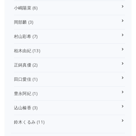
小嶋陽菜
(6)
岡部麟
(3)
村山彩希
(7)
柏木由紀
(13)
正鋳真優
(2)
田口愛佳
(1)
豊永阿紀
(1)
込山榛香
(3)
鈴木くるみ
(11)