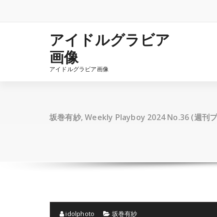
コ
ン
テ
ン
アイドルグラビア
ツ
画像
へ
ス
アイドルグラビア画像
キ
ッ
プ
坂巻有紗, Weekly Playboy 2024 No.36 (
idolphoto
坂巻有紗