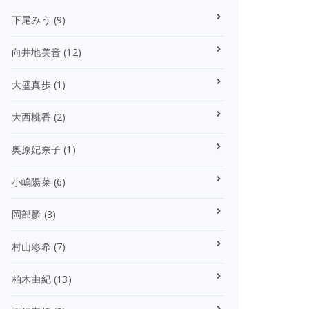
下尾みう
(9)
向井地美音
(12)
大盛真歩
(1)
大西桃香
(2)
奥原妃奈子
(1)
小嶋陽菜
(6)
岡部麟
(3)
村山彩希
(7)
柏木由紀
(13)