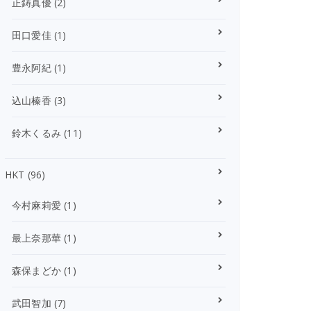
正鋳真優
(2)
田口愛佳
(1)
豊永阿紀
(1)
込山榛香
(3)
鈴木くるみ
(11)
HKT
(96)
今村麻莉愛
(1)
最上奈那華
(1)
森保まどか
(1)
武田智加
(7)