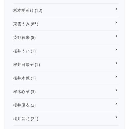
杉本愛莉鈴
(13)
東雲うみ
(85)
染野有来
(8)
桜井うい
(1)
桜井日奈子
(1)
桜井木穂
(1)
桜木心菜
(3)
櫻井優衣
(2)
櫻井音乃
(24)