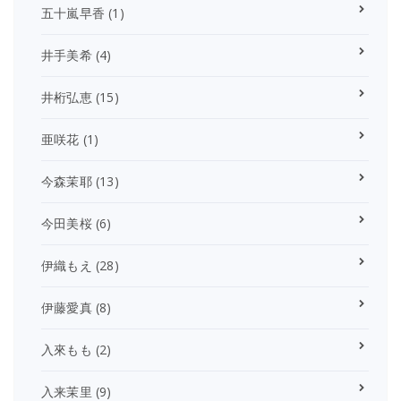
五十嵐早香
(1)
井手美希
(4)
井桁弘恵
(15)
亜咲花
(1)
今森茉耶
(13)
今田美桜
(6)
伊織もえ
(28)
伊藤愛真
(8)
入來もも
(2)
入来茉里
(9)