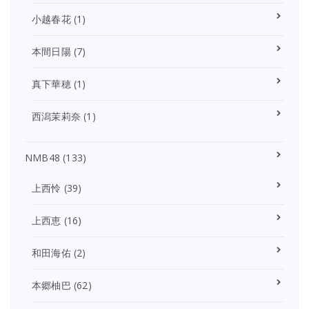
小越春花
(1)
本間日陽
(7)
真下華穂
(1)
西潟茉莉奈
(1)
NMB48
(133)
上西怜
(39)
上西恵
(16)
和田海佑
(2)
本郷柚巴
(62)