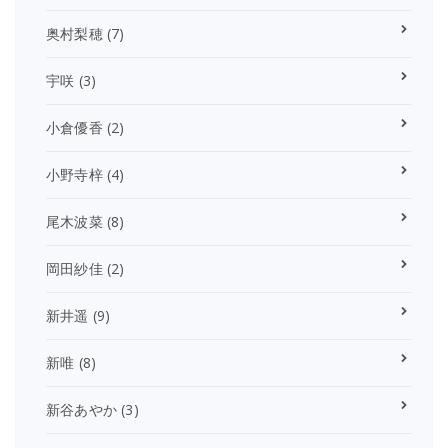
奥村梨穂
(7)
宇咲
(3)
小倉優香
(2)
小野寺梓
(4)
尾木波菜
(8)
岡田紗佳
(2)
新井遥
(9)
新唯
(8)
新谷あやか
(3)