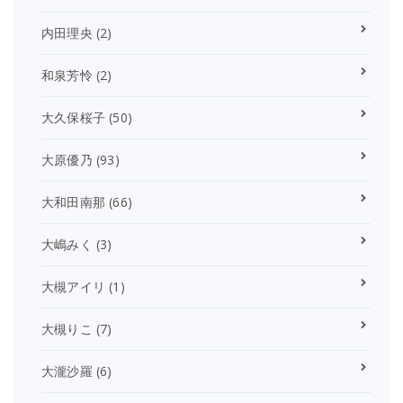
内田理央
(2)
和泉芳怜
(2)
大久保桜子
(50)
大原優乃
(93)
大和田南那
(66)
大嶋みく
(3)
大槻アイリ
(1)
大槻りこ
(7)
大瀧沙羅
(6)