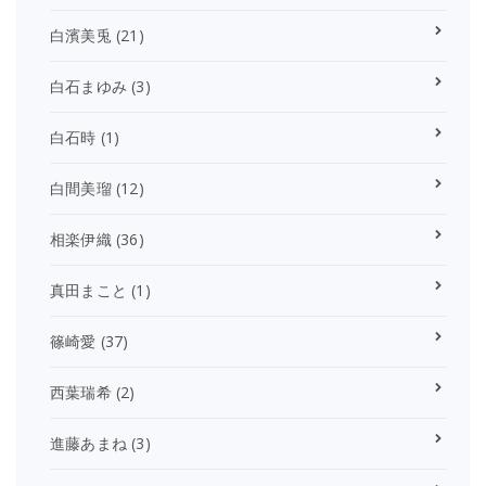
白濱美兎
(21)
白石まゆみ
(3)
白石時
(1)
白間美瑠
(12)
相楽伊織
(36)
真田まこと
(1)
篠崎愛
(37)
西葉瑞希
(2)
進藤あまね
(3)