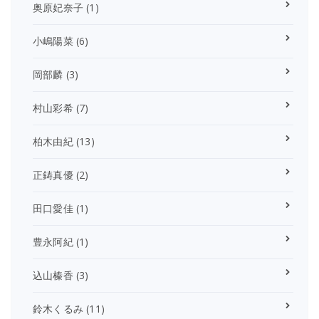
奥原妃奈子
(1)
小嶋陽菜
(6)
岡部麟
(3)
村山彩希
(7)
柏木由紀
(13)
正鋳真優
(2)
田口愛佳
(1)
豊永阿紀
(1)
込山榛香
(3)
鈴木くるみ
(11)