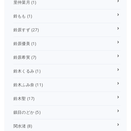
里仲菜月
(1)
鈴もも
(1)
鈴原すず
(27)
鈴原優美
(1)
鈴原希実
(7)
鈴木くるみ
(1)
鈴木ふみ奈
(11)
鈴木聖
(17)
鎮目のどか
(5)
関水渚
(8)