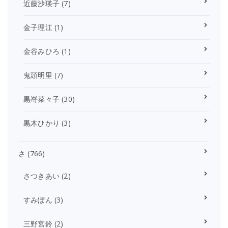
近藤沙瑛子
(7)
金子理江
(1)
金谷みひろ
(1)
鬼頭明里
(7)
黒嵜菜々子
(30)
黒木ひかり
(3)
さ
(766)
さつきあい
(2)
すみぽん
(3)
三野宮鈴
(2)