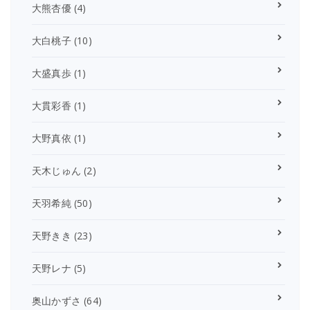
大熊杏優
(4)
大白桃子
(10)
大盛真歩
(1)
大貫彩香
(1)
大野真依
(1)
天木じゅん
(2)
天羽希純
(50)
天野きき
(23)
天野レナ
(5)
奥山かずさ
(64)