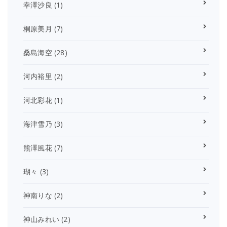
幸澤沙良
(1)
桐原美月
(7)
桑島海空
(28)
河内裕里
(2)
河北彩花
(1)
海津雪乃
(3)
熊澤風花
(7)
瑚々
(3)
神南りな
(2)
神山みれい
(2)