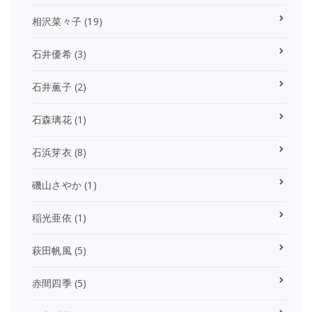
相沢菜々子
(19)
石井優希
(3)
石井薫子
(2)
石森璃花
(1)
石浜芽衣
(8)
磯山さやか
(1)
稲光亜依
(1)
萩田帆風
(5)
赤間四季
(5)