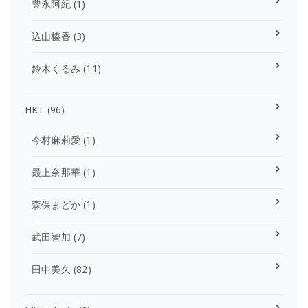
豊永阿紀
(1)
込山榛香
(3)
鈴木くるみ
(11)
HKT
(96)
今村麻莉愛
(1)
最上奈那華
(1)
森保まどか
(1)
武田智加
(7)
田中美久
(82)