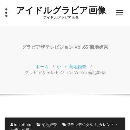
コ
アイドルグラビア画像
ン
テ
アイドルグラビア画像
ン
ツ
へ
ス
キ
グラビアザテレビジョン Vol.65 菊地姫奈
ッ
プ
ホーム
/
か
/
菊地姫奈
/
グラビアザテレビジョン Vol.65 菊地姫奈
idolphoto
菊地姫奈
Gテレデジタル！
,
タレント・
女優・俳優