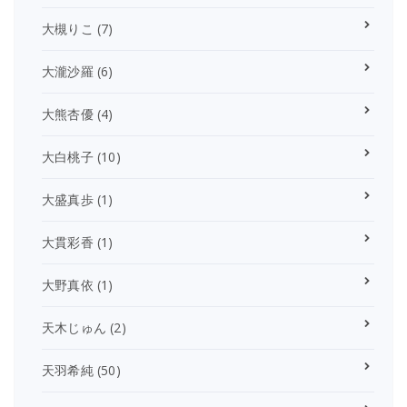
大槻りこ
(7)
大瀧沙羅
(6)
大熊杏優
(4)
大白桃子
(10)
大盛真歩
(1)
大貫彩香
(1)
大野真依
(1)
天木じゅん
(2)
天羽希純
(50)