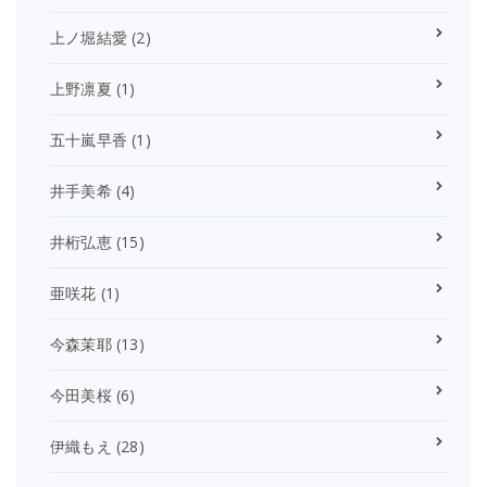
上ノ堀結愛
(2)
上野凛夏
(1)
五十嵐早香
(1)
井手美希
(4)
井桁弘恵
(15)
亜咲花
(1)
今森茉耶
(13)
今田美桜
(6)
伊織もえ
(28)