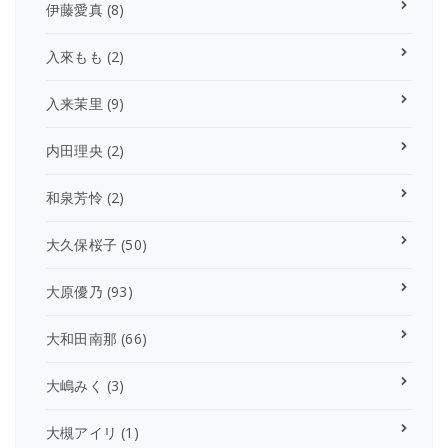
伊藤愛真
(8)
入來もも
(2)
入来茉里
(9)
内田理央
(2)
和泉芳怜
(2)
大久保桜子
(50)
大原優乃
(93)
大和田南那
(66)
大嶋みく
(3)
大槻アイリ
(1)