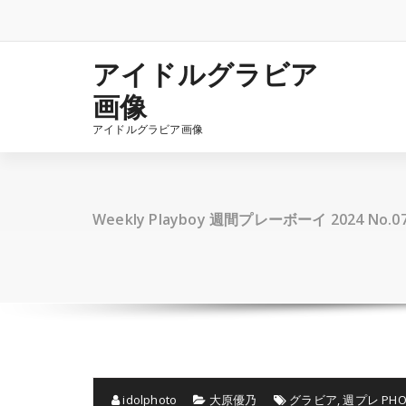
コ
ン
テ
ン
アイドルグラビア
ツ
画像
へ
ス
アイドルグラビア画像
キ
ッ
プ
Weekly Playboy 週間プレーボーイ 2024 No.
idolphoto
大原優乃
グラビア
,
週プレ PHO