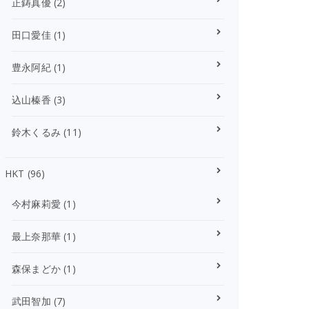
正鋳真優
(2)
田口愛佳
(1)
豊永阿紀
(1)
込山榛香
(3)
鈴木くるみ
(11)
HKT
(96)
今村麻莉愛
(1)
最上奈那華
(1)
森保まどか
(1)
武田智加
(7)