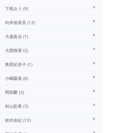
下尾みう
(9)
向井地美音
(12)
大盛真歩
(1)
大西桃香
(2)
奥原妃奈子
(1)
小嶋陽菜
(6)
岡部麟
(3)
村山彩希
(7)
柏木由紀
(13)