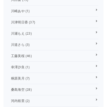
川崎あや
(1)
川津明日香
(37)
川瀬もえ
(23)
川道さら
(3)
工藤美桜
(46)
幸澤沙良
(1)
桐原美月
(7)
桑島海空
(28)
河内裕里
(2)