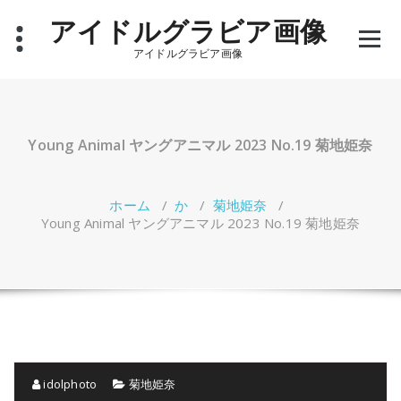
コ
アイドルグラビア画像
ン
テ
アイドルグラビア画像
ン
ツ
へ
ス
キ
Young Animal ヤングアニマル 2023 No.19 菊地姫奈
ッ
プ
ホーム
/
か
/
菊地姫奈
/
Young Animal ヤングアニマル 2023 No.19 菊地姫奈
idolphoto
菊地姫奈