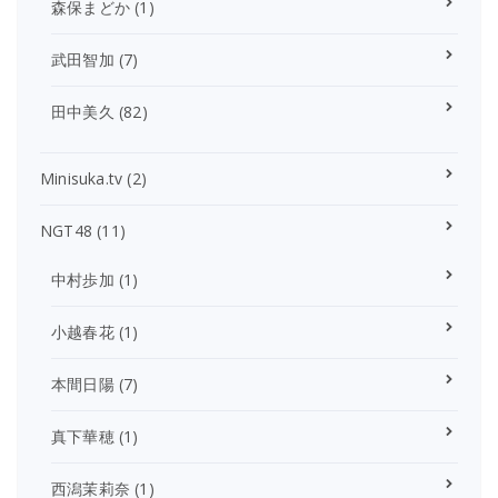
森保まどか
(1)
武田智加
(7)
田中美久
(82)
Minisuka.tv
(2)
NGT48
(11)
中村歩加
(1)
小越春花
(1)
本間日陽
(7)
真下華穂
(1)
西潟茉莉奈
(1)