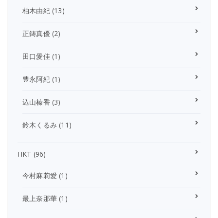
柏木由紀
(13)
正鋳真優
(2)
田口愛佳
(1)
豊永阿紀
(1)
込山榛香
(3)
鈴木くるみ
(11)
HKT
(96)
今村麻莉愛
(1)
最上奈那華
(1)