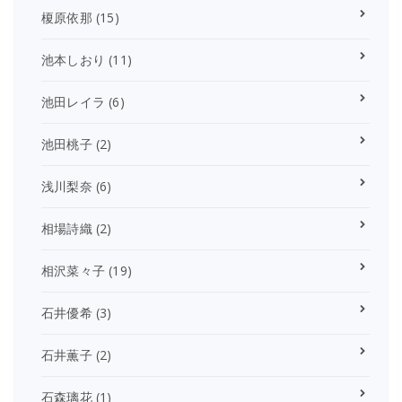
榎原依那
(15)
池本しおり
(11)
池田レイラ
(6)
池田桃子
(2)
浅川梨奈
(6)
相場詩織
(2)
相沢菜々子
(19)
石井優希
(3)
石井薫子
(2)
石森璃花
(1)