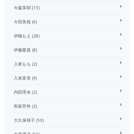
今森茉耶
(13)
今田美桜
(6)
伊織もえ
(28)
伊藤愛真
(8)
入來もも
(2)
入来茉里
(9)
内田理央
(2)
和泉芳怜
(2)
大久保桜子
(50)