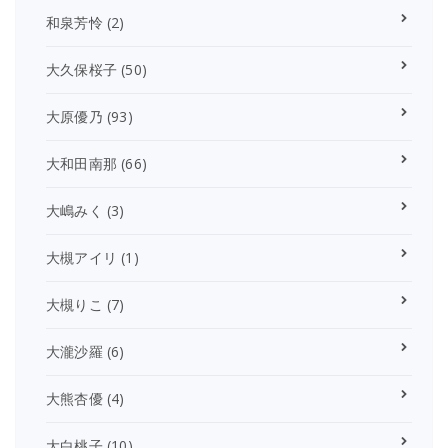
和泉芳怜
(2)
大久保桜子
(50)
大原優乃
(93)
大和田南那
(66)
大嶋みく
(3)
大槻アイリ
(1)
大槻りこ
(7)
大瀧沙羅
(6)
大熊杏優
(4)
大白桃子
(10)