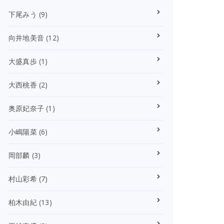
下尾みう
(9)
向井地美音
(12)
大盛真歩
(1)
大西桃香
(2)
奥原妃奈子
(1)
小嶋陽菜
(6)
岡部麟
(3)
村山彩希
(7)
柏木由紀
(13)