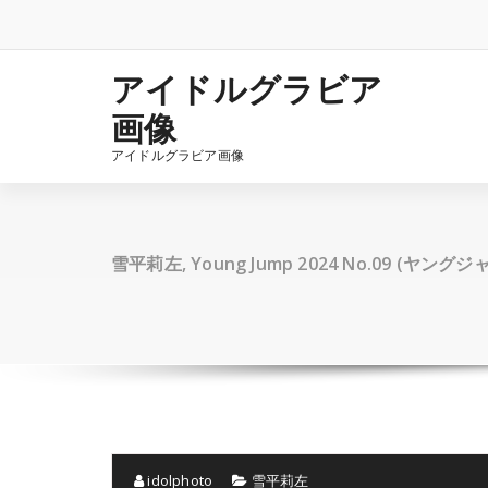
コ
ン
テ
ン
アイドルグラビア
ツ
画像
へ
ス
アイドルグラビア画像
キ
ッ
プ
雪平莉左, Young Jump 2024 No.09 (ヤングジ
idolphoto
雪平莉左