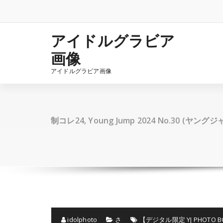
コ
ン
テ
ン
アイドルグラビア
ツ
画像
へ
ス
アイドルグラビア画像
キ
ッ
プ
制コレ24, Young Jump 2024 No.30 (ヤング
idolphoto
さ
【デジタル限定 YJ PHOT