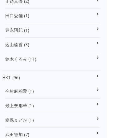
正鋳真優
(2)
田口愛佳
(1)
豊永阿紀
(1)
込山榛香
(3)
鈴木くるみ
(11)
HKT
(96)
今村麻莉愛
(1)
最上奈那華
(1)
森保まどか
(1)
武田智加
(7)