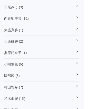
下尾みう
(9)
向井地美音
(12)
大盛真歩
(1)
大西桃香
(2)
奥原妃奈子
(1)
小嶋陽菜
(6)
岡部麟
(3)
村山彩希
(7)
柏木由紀
(13)