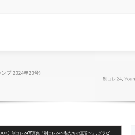
ジャンプ 2024年20号)
制コレ24, Youn
O BOOK】制コレ24写真集「制コレ24〜私たちの宣誓〜」
,
グラビ