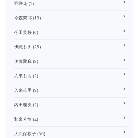
亜咲花
(1)
今森茉耶
(13)
今田美桜
(6)
伊織もえ
(28)
伊藤愛真
(8)
入來もも
(2)
入来茉里
(9)
内田理央
(2)
和泉芳怜
(2)
大久保桜子
(50)