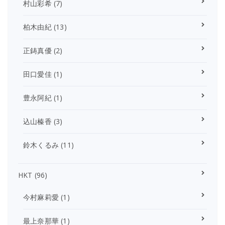
村山彩希
(7)
柏木由紀
(13)
正鋳真優
(2)
田口愛佳
(1)
豊永阿紀
(1)
込山榛香
(3)
鈴木くるみ
(11)
HKT
(96)
今村麻莉愛
(1)
最上奈那華
(1)