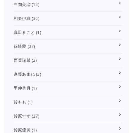
白間美瑠
(12)
相楽伊織
(36)
真田まこと
(1)
篠崎愛
(37)
西葉瑞希
(2)
進藤あまね
(3)
里仲菜月
(1)
鈴もも
(1)
鈴原すず
(27)
鈴原優美
(1)