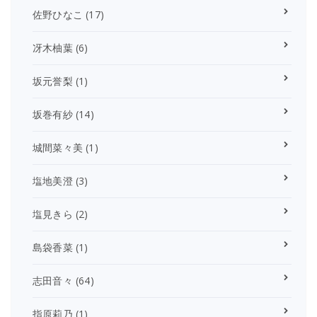
佐野ひなこ
(17)
冴木柚葉
(6)
坂元誉梨
(1)
坂巻有紗
(14)
城間菜々美
(1)
塩地美澄
(3)
塩見きら
(2)
島袋香菜
(1)
志田音々
(64)
指原莉乃
(1)