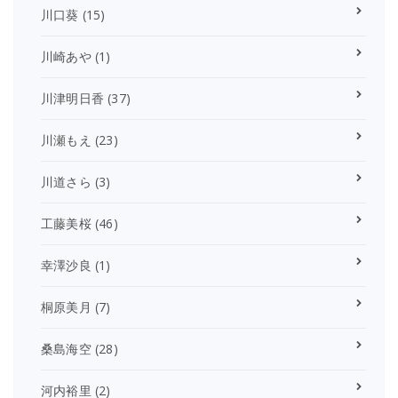
川口葵
(15)
川崎あや
(1)
川津明日香
(37)
川瀬もえ
(23)
川道さら
(3)
工藤美桜
(46)
幸澤沙良
(1)
桐原美月
(7)
桑島海空
(28)
河内裕里
(2)