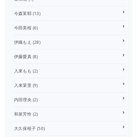
今森茉耶
(13)
今田美桜
(6)
伊織もえ
(28)
伊藤愛真
(8)
入來もも
(2)
入来茉里
(9)
内田理央
(2)
和泉芳怜
(2)
大久保桜子
(50)