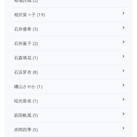
相場詩織
(2)
相沢菜々子
(19)
石井優希
(3)
石井薫子
(2)
石森璃花
(1)
石浜芽衣
(8)
磯山さやか
(1)
稲光亜依
(1)
萩田帆風
(5)
赤間四季
(5)