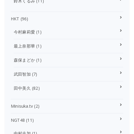
鈴木くるみ
(11)
HKT
(96)
今村麻莉愛
(1)
最上奈那華
(1)
森保まどか
(1)
武田智加
(7)
田中美久
(82)
Minisuka.tv
(2)
NGT48
(11)
中村歩加
(1)