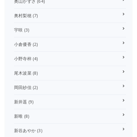
奥山かずさ
(64)
奥村梨穂
(7)
宇咲
(3)
小倉優香
(2)
小野寺梓
(4)
尾木波菜
(8)
岡田紗佳
(2)
新井遥
(9)
新唯
(8)
新谷あやか
(3)