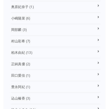
奥原妃奈子
(1)
小嶋陽菜
(6)
岡部麟
(3)
村山彩希
(7)
柏木由紀
(13)
正鋳真優
(2)
田口愛佳
(1)
豊永阿紀
(1)
込山榛香
(3)