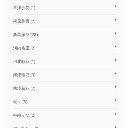
幸澤沙良
(1)
桐原美月
(7)
桑島海空
(28)
河内裕里
(2)
河北彩花
(1)
海津雪乃
(3)
熊澤風花
(7)
瑚々
(3)
神南りな
(2)