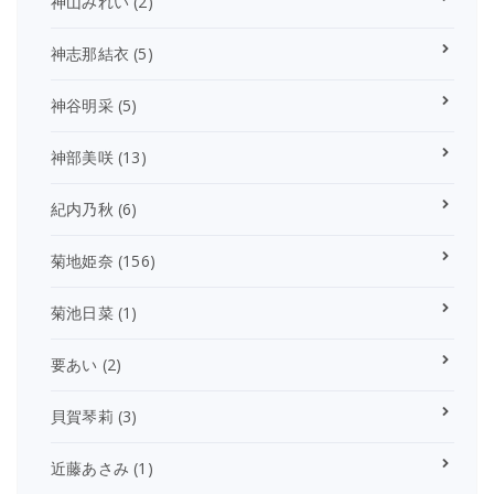
神山みれい
(2)
神志那結衣
(5)
神谷明采
(5)
神部美咲
(13)
紀内乃秋
(6)
菊地姫奈
(156)
菊池日菜
(1)
要あい
(2)
貝賀琴莉
(3)
近藤あさみ
(1)