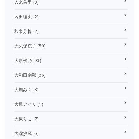
入来茉里
(9)
内田理央
(2)
和泉芳怜
(2)
大久保桜子
(50)
大原優乃
(93)
大和田南那
(66)
大嶋みく
(3)
大槻アイリ
(1)
大槻りこ
(7)
大瀧沙羅
(6)