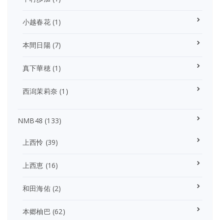
小越春花
(1)
本間日陽
(7)
真下華穂
(1)
西潟茉莉奈
(1)
NMB48
(133)
上西怜
(39)
上西恵
(16)
和田海佑
(2)
本郷柚巴
(62)