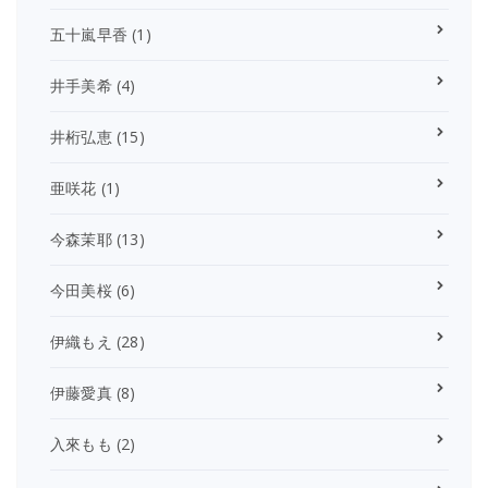
五十嵐早香
(1)
井手美希
(4)
井桁弘恵
(15)
亜咲花
(1)
今森茉耶
(13)
今田美桜
(6)
伊織もえ
(28)
伊藤愛真
(8)
入來もも
(2)