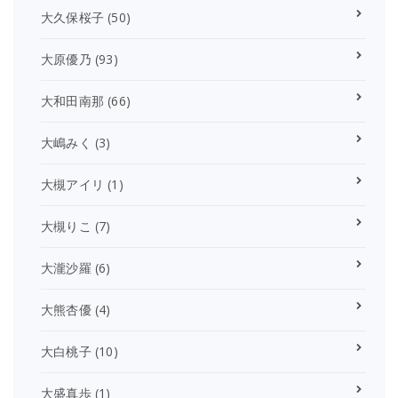
大久保桜子
(50)
大原優乃
(93)
大和田南那
(66)
大嶋みく
(3)
大槻アイリ
(1)
大槻りこ
(7)
大瀧沙羅
(6)
大熊杏優
(4)
大白桃子
(10)
大盛真歩
(1)