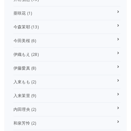
亜咲花
(1)
今森茉耶
(13)
今田美桜
(6)
伊織もえ
(28)
伊藤愛真
(8)
入來もも
(2)
入来茉里
(9)
内田理央
(2)
和泉芳怜
(2)