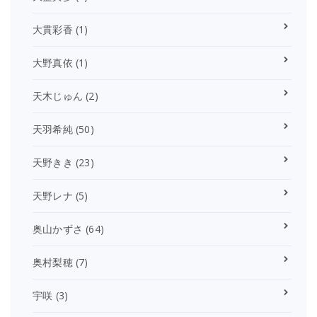
大貫彩香
(1)
大野真依
(1)
天木じゅん
(2)
天羽希純
(50)
天野きき
(23)
天野レナ
(5)
奥山かずさ
(64)
奥村梨穂
(7)
宇咲
(3)