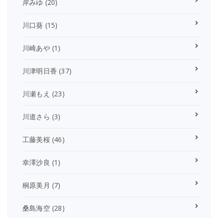
岸みゆ
(20)
川口葵
(15)
川崎あや
(1)
川津明日香
(37)
川瀬もえ
(23)
川道さら
(3)
工藤美桜
(46)
幸澤沙良
(1)
桐原美月
(7)
桑島海空
(28)