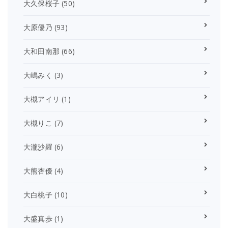
大久保桜子
(50)
大原優乃
(93)
大和田南那
(66)
大嶋みく
(3)
大槻アイリ
(1)
大槻りこ
(7)
大瀧沙羅
(6)
大熊杏優
(4)
大白桃子
(10)
大盛真歩
(1)