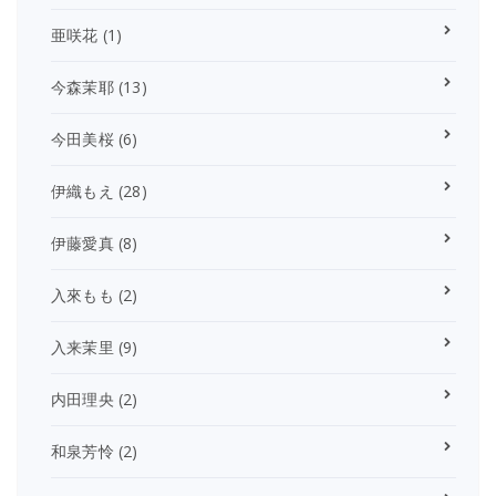
亜咲花
(1)
今森茉耶
(13)
今田美桜
(6)
伊織もえ
(28)
伊藤愛真
(8)
入來もも
(2)
入来茉里
(9)
内田理央
(2)
和泉芳怜
(2)