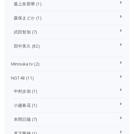
最上奈那華
(1)
森保まどか
(1)
武田智加
(7)
田中美久
(82)
Minisuka.tv
(2)
NGT48
(11)
中村歩加
(1)
小越春花
(1)
本間日陽
(7)
真下華穂
(1)