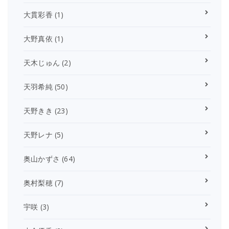
大貫彩香
(1)
大野真依
(1)
天木じゅん
(2)
天羽希純
(50)
天野きき
(23)
天野レナ
(5)
奥山かずさ
(64)
奥村梨穂
(7)
宇咲
(3)