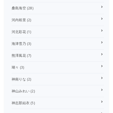
桑島海空
(28)
河内裕里
(2)
河北彩花
(1)
海津雪乃
(3)
熊澤風花
(7)
瑚々
(3)
神南りな
(2)
神山みれい
(2)
神志那結衣
(5)