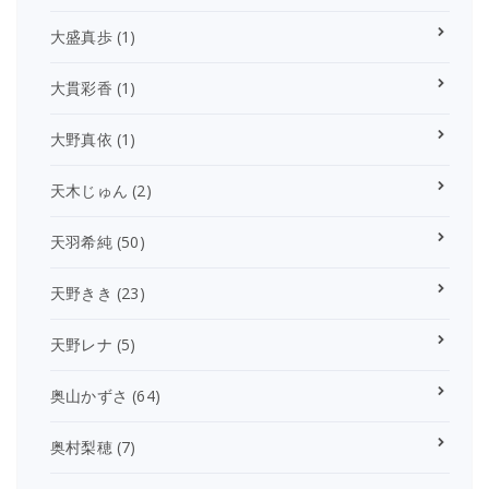
大盛真歩
(1)
大貫彩香
(1)
大野真依
(1)
天木じゅん
(2)
天羽希純
(50)
天野きき
(23)
天野レナ
(5)
奥山かずさ
(64)
奥村梨穂
(7)