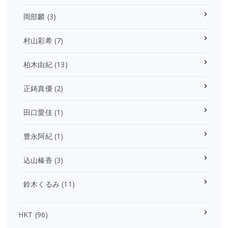
岡部麟
(3)
村山彩希
(7)
柏木由紀
(13)
正鋳真優
(2)
田口愛佳
(1)
豊永阿紀
(1)
込山榛香
(3)
鈴木くるみ
(11)
HKT
(96)