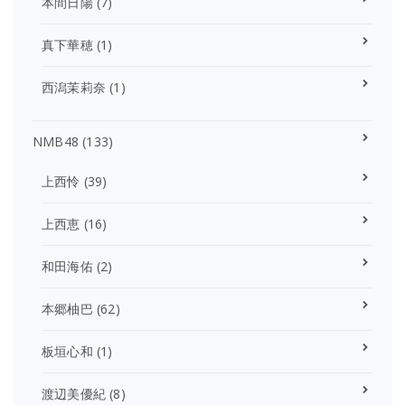
本間日陽
(7)
真下華穂
(1)
西潟茉莉奈
(1)
NMB48
(133)
上西怜
(39)
上西恵
(16)
和田海佑
(2)
本郷柚巴
(62)
板垣心和
(1)
渡辺美優紀
(8)