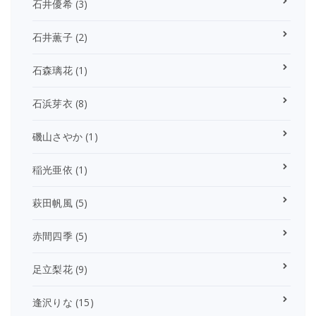
石井優希
(3)
石井薫子
(2)
石森璃花
(1)
石浜芽衣
(8)
磯山さやか
(1)
稲光亜依
(1)
萩田帆風
(5)
赤間四季
(5)
足立梨花
(9)
逢沢りな
(15)