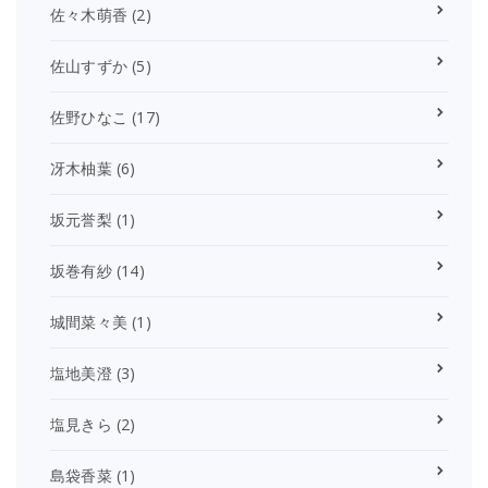
佐々木萌香
(2)
佐山すずか
(5)
佐野ひなこ
(17)
冴木柚葉
(6)
坂元誉梨
(1)
坂巻有紗
(14)
城間菜々美
(1)
塩地美澄
(3)
塩見きら
(2)
島袋香菜
(1)