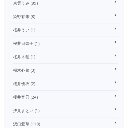
東雲うみ
(85)
染野有来
(8)
桜井うい
(1)
桜井日奈子
(1)
桜井木穂
(1)
桜木心菜
(3)
櫻井優衣
(2)
櫻井音乃
(24)
汐見まとい
(1)
沢口愛華
(118)