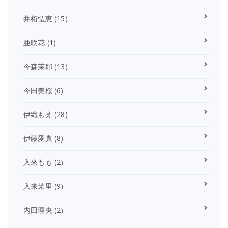
井桁弘恵
(15)
亜咲花
(1)
今森茉耶
(13)
今田美桜
(6)
伊織もえ
(28)
伊藤愛真
(8)
入來もも
(2)
入来茉里
(9)
内田理央
(2)