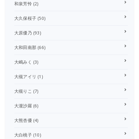
和泉芳怜
(2)
大久保桜子
(50)
大原優乃
(93)
大和田南那
(66)
大嶋みく
(3)
大槻アイリ
(1)
大槻りこ
(7)
大瀧沙羅
(6)
大熊杏優
(4)
大白桃子
(10)