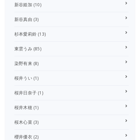
新谷姫加
(10)
新谷真由
(3)
杉本愛莉鈴
(13)
東雲うみ
(85)
染野有来
(8)
桜井うい
(1)
桜井日奈子
(1)
桜井木穂
(1)
桜木心菜
(3)
櫻井優衣
(2)