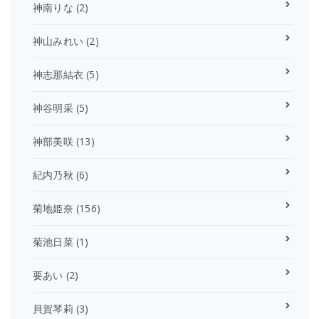
神南りな
(2)
神山みれい
(2)
神志那結衣
(5)
神谷明采
(5)
神部美咲
(13)
紀内乃秋
(6)
菊地姫奈
(156)
菊池日菜
(1)
要あい
(2)
貝賀琴莉
(3)