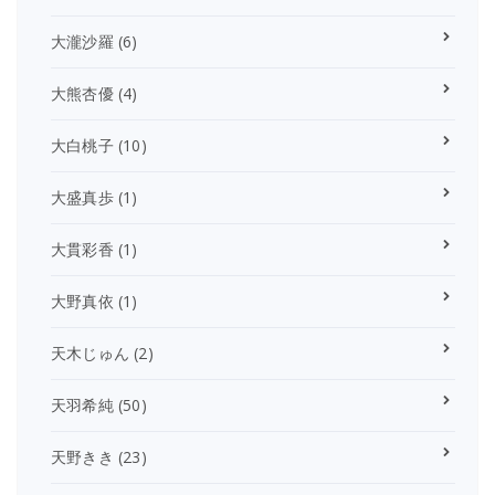
大瀧沙羅
(6)
大熊杏優
(4)
大白桃子
(10)
大盛真歩
(1)
大貫彩香
(1)
大野真依
(1)
天木じゅん
(2)
天羽希純
(50)
天野きき
(23)