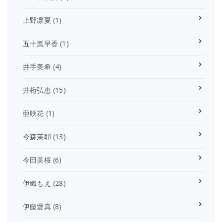
上野凛夏
(1)
五十嵐早香
(1)
井手美希
(4)
井桁弘恵
(15)
亜咲花
(1)
今森茉耶
(13)
今田美桜
(6)
伊織もえ
(28)
伊藤愛真
(8)