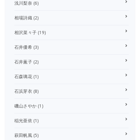
浅川梨奈
(6)
相場詩織
(2)
相沢菜々子
(19)
石井優希
(3)
石井薫子
(2)
石森璃花
(1)
石浜芽衣
(8)
磯山さやか
(1)
稲光亜依
(1)
萩田帆風
(5)