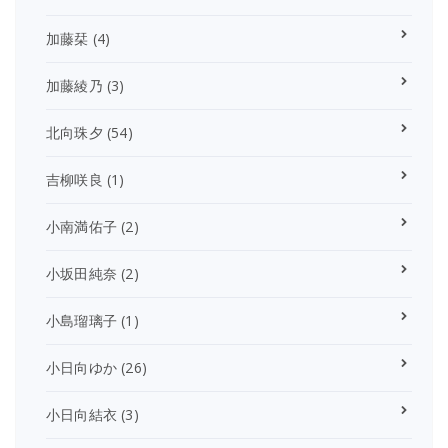
加藤栞
(4)
加藤綾乃
(3)
北向珠夕
(54)
吉柳咲良
(1)
小南満佑子
(2)
小坂田純奈
(2)
小島瑠璃子
(1)
小日向ゆか
(26)
小日向結衣
(3)