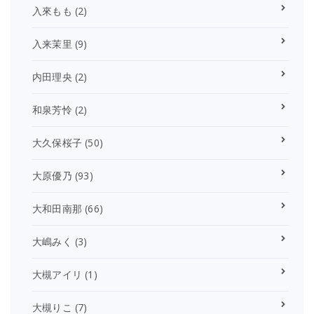
入來もも
(2)
入来茉里
(9)
内田理央
(2)
和泉芳怜
(2)
大久保桜子
(50)
大原優乃
(93)
大和田南那
(66)
大嶋みく
(3)
大槻アイリ
(1)
大槻りこ
(7)