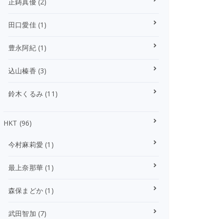
正鋳真優
(2)
田口愛佳
(1)
豊永阿紀
(1)
込山榛香
(3)
鈴木くるみ
(11)
HKT
(96)
今村麻莉愛
(1)
最上奈那華
(1)
森保まどか
(1)
武田智加
(7)