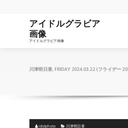
コ
ン
テ
ン
アイドルグラビア
ツ
画像
へ
ス
アイドルグラビア画像
キ
ッ
プ
川津明日香, FRIDAY 2024.03.22 (フライデー 
idolphoto
川津明日香