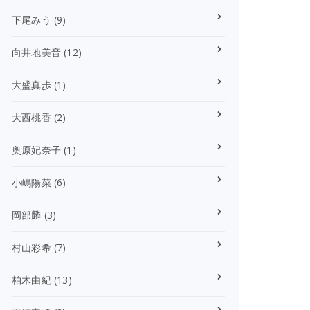
下尾みう
(9)
向井地美音
(12)
大盛真歩
(1)
大西桃香
(2)
奥原妃奈子
(1)
小嶋陽菜
(6)
岡部麟
(3)
村山彩希
(7)
柏木由紀
(13)