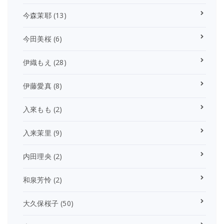
今森茉耶
(13)
今田美桜
(6)
伊織もえ
(28)
伊藤愛真
(8)
入來もも
(2)
入来茉里
(9)
内田理央
(2)
和泉芳怜
(2)
大久保桜子
(50)