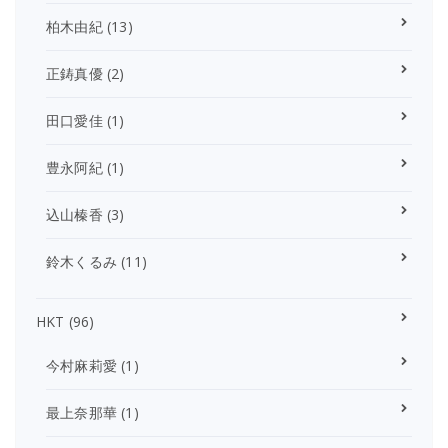
柏木由紀
(13)
正鋳真優
(2)
田口愛佳
(1)
豊永阿紀
(1)
込山榛香
(3)
鈴木くるみ
(11)
HKT
(96)
今村麻莉愛
(1)
最上奈那華
(1)