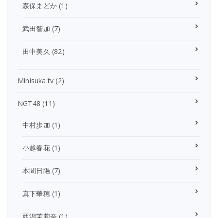
森保まどか
(1)
武田智加
(7)
田中美久
(82)
Minisuka.tv
(2)
NGT48
(11)
中村歩加
(1)
小越春花
(1)
本間日陽
(7)
真下華穂
(1)
西潟茉莉奈
(1)