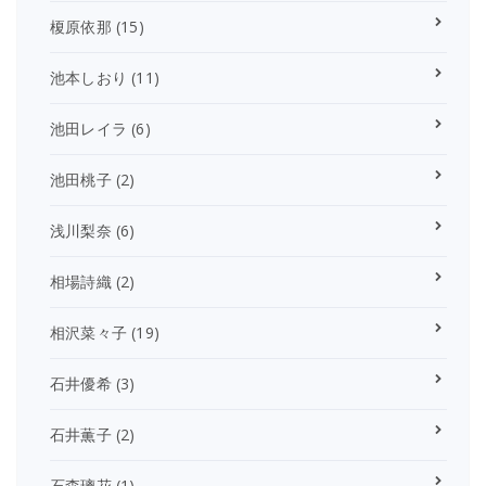
榎原依那
(15)
池本しおり
(11)
池田レイラ
(6)
池田桃子
(2)
浅川梨奈
(6)
相場詩織
(2)
相沢菜々子
(19)
石井優希
(3)
石井薫子
(2)
石森璃花
(1)