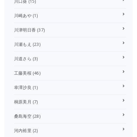
川口葵
(15)
川崎あや
(1)
川津明日香
(37)
川瀬もえ
(23)
川道さら
(3)
工藤美桜
(46)
幸澤沙良
(1)
桐原美月
(7)
桑島海空
(28)
河内裕里
(2)