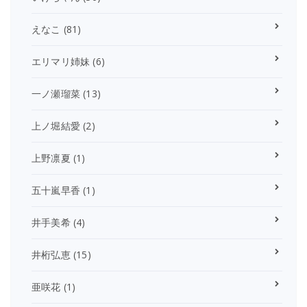
えなこ
(81)
エリマリ姉妹
(6)
一ノ瀬瑠菜
(13)
上ノ堀結愛
(2)
上野凛夏
(1)
五十嵐早香
(1)
井手美希
(4)
井桁弘恵
(15)
亜咲花
(1)