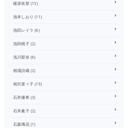
榎原依那
(15)
池本しおり
(11)
池田レイラ
(6)
池田桃子
(2)
浅川梨奈
(6)
相場詩織
(2)
相沢菜々子
(19)
石井優希
(3)
石井薫子
(2)
石森璃花
(1)