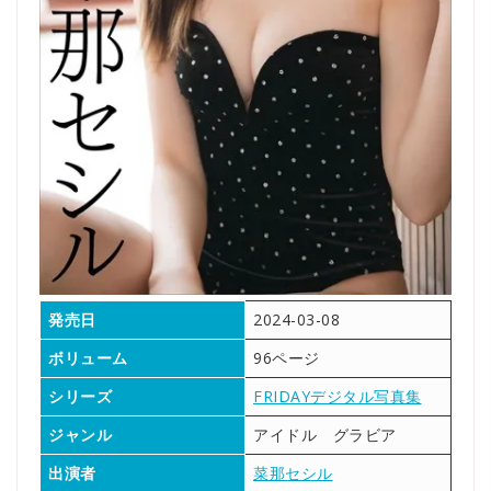
発売日
2024-03-08
ボリューム
96ページ
シリーズ
FRIDAYデジタル写真集
ジャンル
アイドル グラビア
出演者
菜那セシル