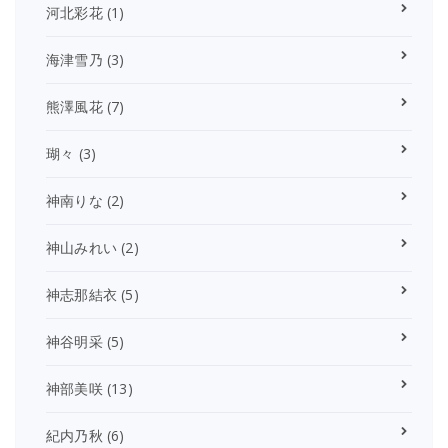
河北彩花
(1)
海津雪乃
(3)
熊澤風花
(7)
瑚々
(3)
神南りな
(2)
神山みれい
(2)
神志那結衣
(5)
神谷明采
(5)
神部美咲
(13)
紀内乃秋
(6)