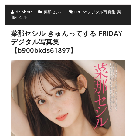
idolphoto
菜那セシル
FRIDAYデジタル写真集
,
菜
那セシル
菜那セシル きゅんってする FRIDAY
デジタル写真集
【b900bkds61897】