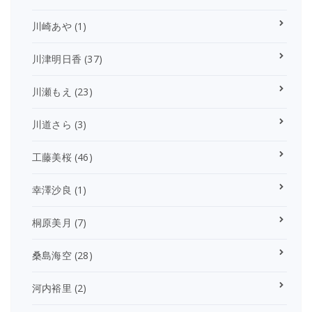
川崎あや
(1)
川津明日香
(37)
川瀬もえ
(23)
川道さら
(3)
工藤美桜
(46)
幸澤沙良
(1)
桐原美月
(7)
桑島海空
(28)
河内裕里
(2)