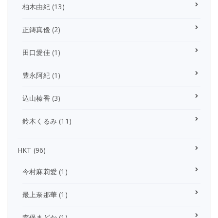
柏木由紀
(13)
正鋳真優
(2)
田口愛佳
(1)
豊永阿紀
(1)
込山榛香
(3)
鈴木くるみ
(11)
HKT
(96)
今村麻莉愛
(1)
最上奈那華
(1)
森保まどか
(1)