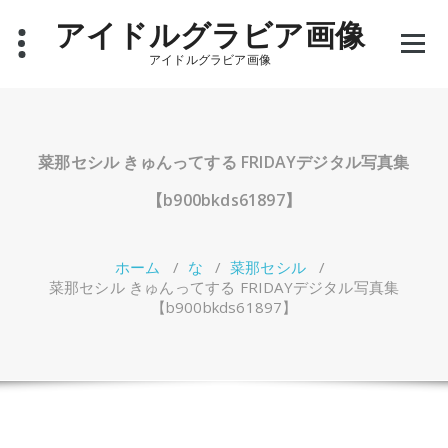
コ
アイドルグラビア画像
ン
テ
アイドルグラビア画像
ン
ツ
へ
ス
キ
菜那セシル きゅんってする FRIDAYデジタル写真集
ッ
プ
【b900bkds61897】
ホーム
/
な
/
菜那セシル
/
菜那セシル きゅんってする FRIDAYデジタル写真集
【b900bkds61897】