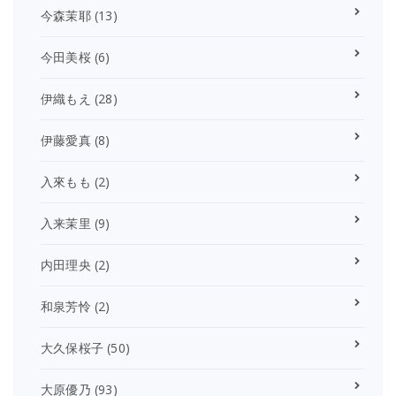
今森茉耶
(13)
今田美桜
(6)
伊織もえ
(28)
伊藤愛真
(8)
入來もも
(2)
入来茉里
(9)
内田理央
(2)
和泉芳怜
(2)
大久保桜子
(50)
大原優乃
(93)