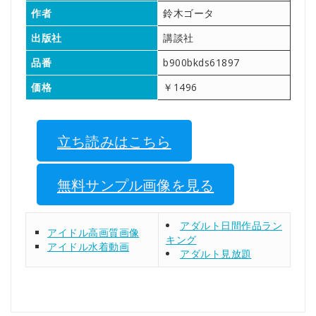
作者
鈴木ゴータ
出版社
講談社
品番
b900bkds61897
価格
￥1496
立ち読みはこちら
無料サンプル画像を見る
アダルト日間作品ラン
アイドル高画質画像
キング
アイドル水着動画
アダルト見放題